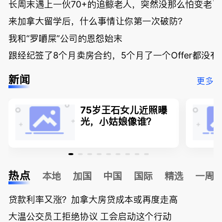
长周末遇上一伙70+的追鲸老人，突然没那么怕变老了
来加拿大留学后，什么事情让你第一次破防？
我和“罗嚼屎”公司的恩怨始末
跟经纪签了8个月卖房合约，5个月了一个Offer都没
新闻
更多
75岁王石女儿近照曝
光，小姑娘像谁？
热点
本地
加国
中国
国际
精选
一周
贷款利率又涨？加拿大房贷成本或再度走高
大温公交员工拒绝协议 工会启动这个行动