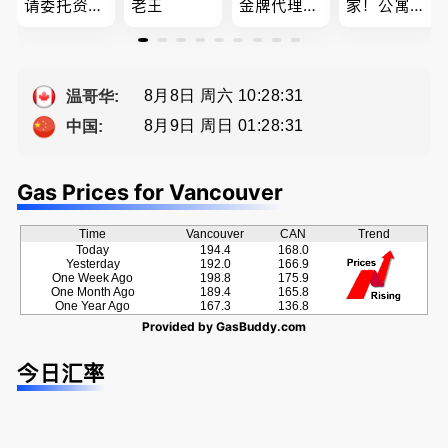
请委托资深
老王
金牌代理经
家！公寓销
地产经纪人
纪人(买，
售专家！欢
Summer Sh
卖，建）-
迎委托，多
a， 五星好
Eddy 您诚
种佣金方
评
恳的朋友
案！
8月8日 周六 10:28:32
温哥华:
8月9日 周日 01:28:32
中国:
Gas Prices for Vancouver
Time
Vancouver
CAN
Trend
Today
194.4
168.0
Yesterday
192.0
166.9
One Week Ago
198.8
175.9
One Month Ago
189.4
165.8
One Year Ago
167.3
136.8
Provided by
GasBuddy.com
今日汇率