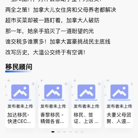
两全之策！加拿大儿女住房和父母养老都解决
超市买菜却被一路盯着，加拿大人破防
那一年，她亲手掐灭了一道盼望的光
谁交税多谁票多！加拿大富豪挑战民主底线
改写历史，大温公交终于有空调！
移民顾问
加达移民-
香黎移民 -
移民、签
夫妻父母团
快速CEC&P
精做各省省
证、上诉 --
聚、人道移
NP真实工
提名,LMIA,
-”亲自负
民、LMIA
作机会 移
签证,工作
责、全程跟
和工签 移