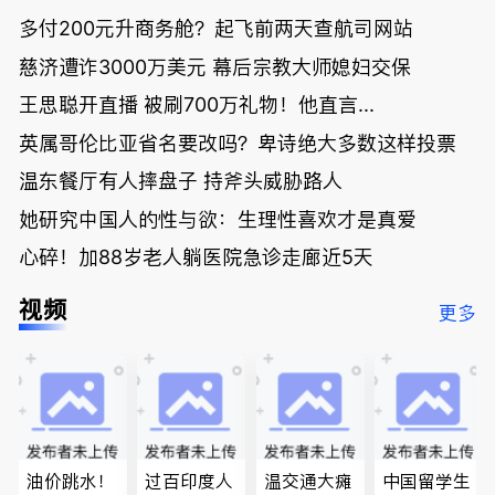
多付200元升商务舱？起飞前两天查航司网站
慈济遭诈3000万美元 幕后宗教大师媳妇交保
王思聪开直播 被刷700万礼物！他直言...
英属哥伦比亚省名要改吗？卑诗绝大多数这样投票
温东餐厅有人摔盘子 持斧头威胁路人
她研究中国人的性与欲：生理性喜欢才是真爱
心碎！加88岁老人躺医院急诊走廊近5天
视频
更多
油价跳水！
过百印度人
温交通大瘫
中国留学生