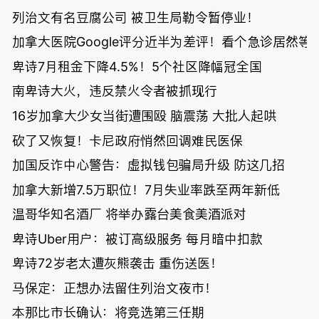
列治文有名豆腐公司 被卫生局勒令暂停业！
加拿大医院Google评分近半为差评！看个急诊居然等了
卑诗7月租金下降4.5%！5个社区降幅冠全国
南卑诗大火，违反禁火令者被抓现行
16岁加拿大少女当街遭围殴 脑震荡 大批人起哄
砍了又恢复！卡尼政府悄然回调难民医保
加国反诈中心警告：虚拟钱包骗局升级 防这几招
加拿大新增7.5万职位！7月失业率跌至两年新低
温哥华知名酒厂 将举办露台美食美酒派对
卑诗Uber用户：被订高级服务 每月暗中扣款
卑诗72岁老太遭灰熊袭击 重伤送医！
马保定：正想办法留住列治文夜市！
本那比市长确认：将竞选第三任期