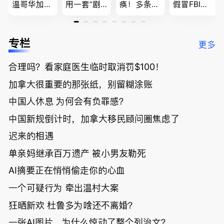
温哥华加油
用一套“剧
痪！多条主
假冒FBI上
省大钱，专
本”，移民
路封死到年
门行骗；泰
家曝还会更
官：太假
底；做顿饭
国高僧丑闻
低；免费狂
了；一夜返
被罚1680
曝光；美国
专栏
更多
送50万磅蔬
贫！华人找
刀，公寓惊
夫妻住进殡
菜！大
银行做房贷
现天价罚
仪馆
合理吗？看家庭医生临时取消罚$100！
温“丑陋土
欠款多出$1
单；房市崩
豆日”冲击
9万；突
盘前兆？加
加拿大很重要的那张纸，别留糊涂账
吉尼斯纪
发！无辜男
国租赁市场
录；惨！留
孩温哥华市
恐迎暴跌危
中国人休息 为何会有负罪感？
学生换汇被
中心被刺身
机！
中国新规倒计时，加拿大移民顾问圈焦虑了
骗光2万美
亡；
元，还被卷
迟来的相遇
入跨国刑案
账户遭封！
单亲妈继承百万遗产 被小男友勒死
AI摘要正在悄悄偷走你的心血
一个可疑行为 牵出温村大案
狂晒新欢 杜鲁多为啥还不离婚？
一张AI图片，为什么惊动了整个列治文？