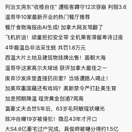
列治文房东“收楼自住” 遭租客蹲守12次穿崩 判赔3.6
温哥华10家最新开业的热门餐厅推荐
餐厅食物海报由AI生成! 加拿大网友骂翻了
飞机折返！顽童拒扣安全带 全机乘客滞留卑诗过夜
4华裔温岛非法采生蚝 共罚1.8万元
西温大片土地及建筑物挂牌出售！面朝大海
温哥华这家高尔夫球场 获评加拿大最佳之一
废弃沙发床垫直接扔田里？当场遭路人喝止！
加美双重国籍还有戏吗？美新禁令严打赴美生育
加息预期降温 现货黄金创逾7周高
富豪丈夫去世5年后，63岁毛阿敏现状曝光
陈冲自曝19岁被侵犯！隐忍43年才开口
大S4.6亿豪宅过户完成，具俊晔被曝分得约1.5亿