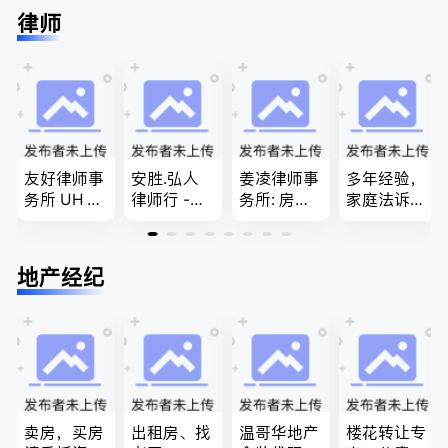
民上诉、家
推荐。持牌
进”的RCIC-
民难民上诉
律师
庭团聚，特
顾问免费为
IRB持牌移
疑难问题的
快技术移民
您解答各类
民顾问
解决 各类
商业移民，
问题
移民签证
名校申请
、翻译和海
牙认证
友好律师事
安胜.弘人
姜凌律师事
多年经验，
务所 UH LA
律师行 -
务所: 房产
家庭法诉
W，专注U
（大温地区
过户专做急
讼, 地产过
BC地区及
最大的华人
件。婚姻
户, 遗产认
温哥华，公
律师行、精
法/公司法/
证，租务纠
地产经纪
司商业、收
干团队、多
民事商业诉
纷 普通
购兼并、婚
名中、外文
讼律师
话， 粤
姻家庭、遗
律师、多语
语，列治文
嘱遗产
种服务、高
陈卓律师事
效优质、助
务所 (ATA L
您安心乐
aw Corpor
业、胜劵稳
ation)
操)
卖房，买房
出租房、找
温哥华地产
楼花转让专