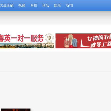
大温店铺
视频
专栏
论坛
娱乐
折扣