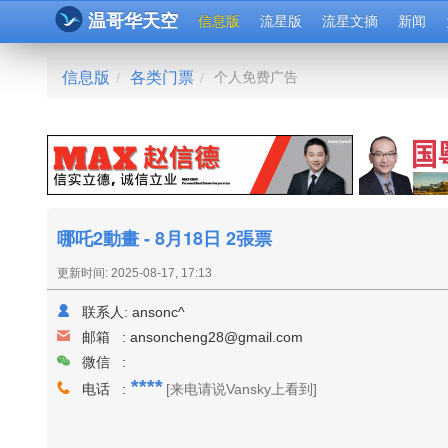
温哥华天空
信息版
流星版
流星文摘
新闻
信息版
各类门票
个人免费广告
/
/
哪吒2動畫 - 8月18日 2張票
更新时间: 2025-08-17, 17:13
联系人:
ansonc^
邮箱 :
ansoncheng28@gmail.com
微信 :
****
电话 :
[来电请说Vansky上看到]