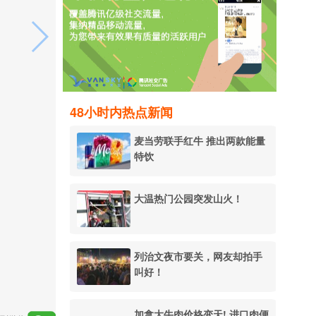
48小时内热点新闻
麦当劳联手红牛 推出两款能量
特饮
大温热门公园突发山火！
列治文夜市要关，网友却拍手
叫好！
加拿大牛肉价格变天! 进口肉便