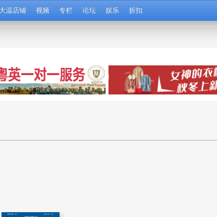
大温店铺
视频
专栏
论坛
娱乐
折扣