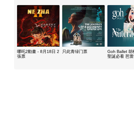
哪吒2動畫 - 8月18日 2
只此青绿门票
Goh Ballet
張票
聖誕必看 芭