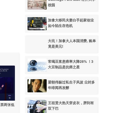
校园
加拿大移民夫妻白手起家创业
如今陷生存危机
大坑！加拿大人本国消费, 账单
竟是美元!
常喝豆浆患癌率大降28% ！3
大豆制品是抗癌之星
梁朝伟躲过私生子风波 尘封多
年绯闻再发酵
王祖贤大热天穿皮衣，胖到有
门票两张低
双下巴