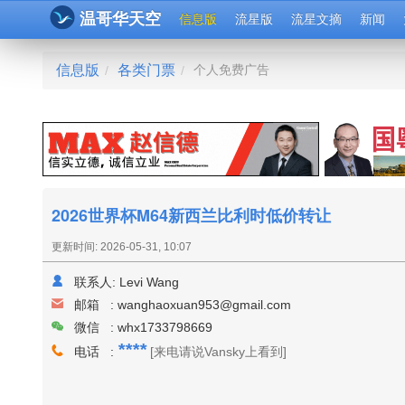
温哥华天空
信息版
流星版
流星文摘
新闻
信息版
各类门票
个人免费广告
/
/
2026世界杯M64新西兰比利时低价转让
更新时间: 2026-05-31, 10:07
联系人:
Levi Wang
邮箱 :
wanghaoxuan953@gmail.com
微信 : whx1733798669
****
电话 :
[来电请说Vansky上看到]