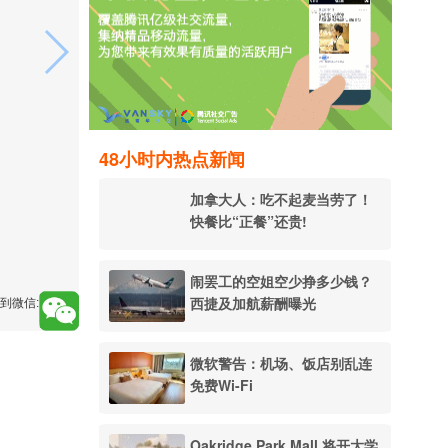
48小时内热点新闻
加拿大人：吃不起麦当劳了！
快餐比“正餐”还贵!
闹罢工的空姐空少挣多少钱？
西捷及加航薪酬曝光
到微信:
微软警告：机场、饭店别乱连
免费Wi-Fi
Oakridge Park Mall 将开大学