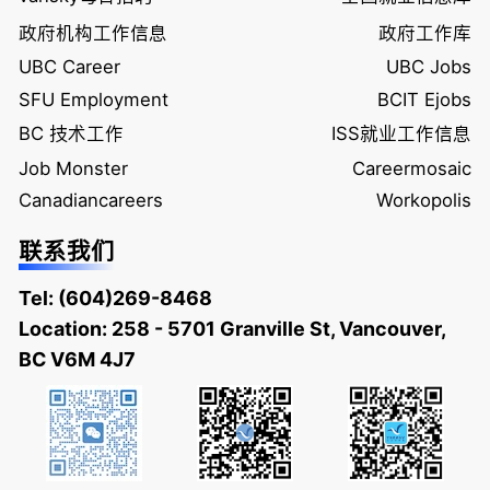
政府机构工作信息
政府工作库
UBC Career
UBC Jobs
SFU Employment
BCIT Ejobs
BC 技术工作
ISS就业工作信息
Job Monster
Careermosaic
Canadiancareers
Workopolis
联系我们
Tel:
(604)269-8468
Location: 258 - 5701 Granville St, Vancouver,
BC V6M 4J7