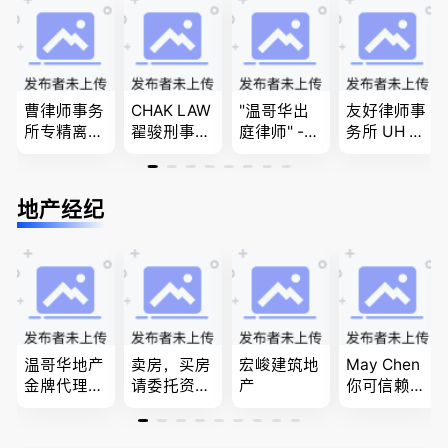
商业移民，
移民签证
问题
名校申请
、翻译和海
牙认证
曹律师事务
CHAK LAW
"温哥华出
友好律师事
所专精离
翟骏刑事交
庭律师" -
务所 UH LA
婚，分居及
通大律师
华夏律师事
W，专注U
婚前协议，
刑事辩护/
务所 - 劳动
BC地区及
经济纠纷，
民事诉讼/
法， 建
温哥华，公
地产经纪
財產分割，
房产过户
筑， 人身
司商业、收
地产及生意
伤害，商业
购兼并、婚
买卖
纠纷，审判
姻家庭、遗
辩护
嘱遗产
温哥华地产
卖房，买房
宏峻建筑地
May Chen
金牌代理经
请委托资深
产
你可信赖的
纪人(买，
地产经纪人
山东人，
卖，建）-
Summer Sh
为你提供全