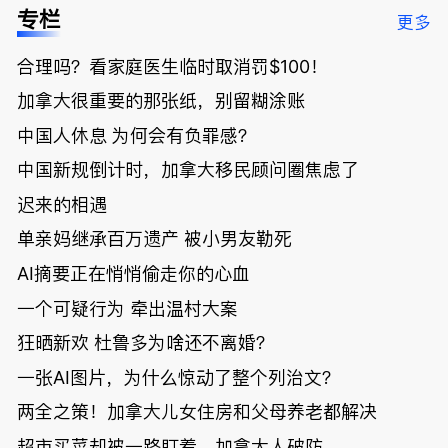
低；免费狂
了；一夜返
被罚1680
曝光；美国
专栏
更多
送50万磅蔬
贫！华人找
刀，公寓惊
夫妻住进殡
菜！大
银行做房贷
现天价罚
仪馆
合理吗？看家庭医生临时取消罚$100！
温“丑陋土
欠款多出$1
单；房市崩
豆日”冲击
9万；突
盘前兆？加
加拿大很重要的那张纸，别留糊涂账
吉尼斯纪
发！无辜男
国租赁市场
录；惨！留
孩温哥华市
恐迎暴跌危
中国人休息 为何会有负罪感？
学生换汇被
中心被刺身
机！
中国新规倒计时，加拿大移民顾问圈焦虑了
骗光2万美
亡；
元，还被卷
迟来的相遇
入跨国刑案
账户遭封！
单亲妈继承百万遗产 被小男友勒死
AI摘要正在悄悄偷走你的心血
一个可疑行为 牵出温村大案
狂晒新欢 杜鲁多为啥还不离婚？
一张AI图片，为什么惊动了整个列治文？
两全之策！加拿大儿女住房和父母养老都解决
超市买菜却被一路盯着，加拿大人破防