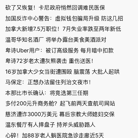
砍了又恢复！卡尼政府悄然回调难民医保
加国反诈中心警告：虚拟钱包骗局升级 防这几招
加拿大新增7.5万职位！7月失业率跌至两年新低
温哥华知名酒厂 将举办露台美食美酒派对
卑诗Uber用户：被订高级服务 每月暗中扣款
卑诗72岁老太遭灰熊袭击 重伤送医！
16岁加拿大少女当街遭围殴 脑震荡 大批人起哄
马保定：正想办法留住列治文夜市！
本那比市长确认：将竞选第三任期
多付200元升商务舱？起飞前两天查航司网站
慈济遭诈3000万美元 幕后宗教大师媳妇交保
温东餐厅有人摔盘子 持斧头威胁路人
心碎！加88岁老人躺医院急诊走廊近5天