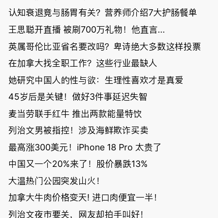
认知衰退竟与肠胃有关？营养师介绍7大护肠餐单
王思聪开直播 被刷700万礼物！他直言...
英属哥伦比亚省名要改吗？卑诗绝大多数这样投票
在加拿大找全职工作？这些行业最缺人
她研究中国人的性与欲：生理性喜欢才是真爱
45岁后是关键！做好3件事延迟失智
麦当劳联手红牛 推出两款能量特饮
列治文男被指控！涉及海鲜欺诈买卖
最高涨300美元！iPhone 18 Pro 太贵了
中国又一个20%来了！股价暴跌13%
大温热门公园突发山火！
加拿大牛肉价格变天! 进口肉便宜一半！
列治文夜市要关，网友却拍手叫好！