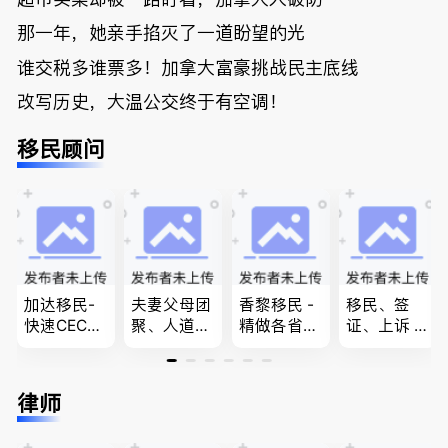
那一年，她亲手掐灭了一道盼望的光
谁交税多谁票多！加拿大富豪挑战民主底线
改写历史，大温公交终于有空调！
移民顾问
加达移民-
夫妻父母团
香黎移民 -
移民、签
快速CEC&P
聚、人道移
精做各省省
证、上诉 --
NP真实工
民、LMIA
提名,LMIA,
-”亲自负
作机会 移
和工签 移
签证,工作
责、全程跟
民上诉、家
民难民上诉
推荐。持牌
进”的RCIC-
律师
庭团聚，特
疑难问题的
顾问免费为
IRB持牌移
快技术移民
解决 各类
您解答各类
民顾问