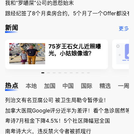
我和“罗嚼屎”公司的恩怨始末
跟经纪签了8个月卖房合约，5个月了一个Offer都没
新闻
更多
75岁王石女儿近照曝
光，小姑娘像谁？
热点
本地
加国
中国
国际
精选
一周
列治文有名豆腐公司 被卫生局勒令暂停业！
加拿大医院Google评分近半为差评！看个急诊居然等了
卑诗7月租金下降4.5%！5个社区降幅冠全国
南卑诗大火，违反禁火令者被抓现行