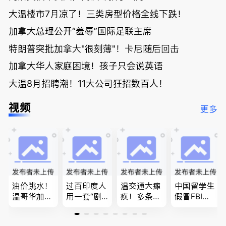
大温楼市7月凉了！三类房型价格全线下跌！
加拿大总理公开“羞辱”国际足联主席
特朗普突批加拿大"很刻薄"！卡尼随后回击
加拿大华人家庭困境！孩子只会说英语
大温8月招聘潮！11大公司狂招数百人！
视频
更多
油价跳水！
过百印度人
温交通大瘫
中国留学生
温哥华加油
用一套“剧
痪！多条主
假冒FBI上
省大钱，专
本”，移民
路封死到年
门行骗；泰
家曝还会更
官：太假
底；做顿饭
国高僧丑闻