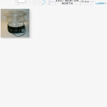
Leaflet
|