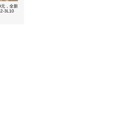
0元，全新
-3L10
钢蒸锅及