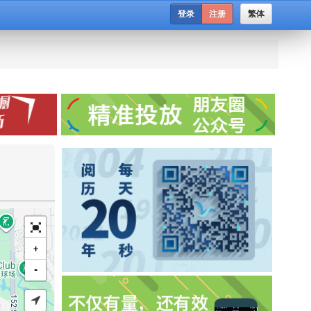
登录
注册
繁体
+
-