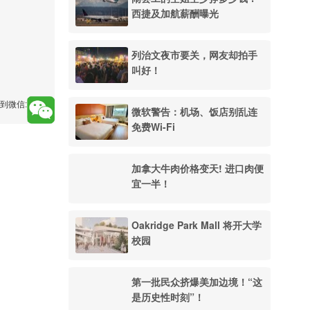
西捷及加航薪酬曝光
列治文夜市要关，网友却拍手
叫好！
到微信:
微软警告：机场、饭店别乱连
免费Wi-Fi
加拿大牛肉价格变天! 进口肉便
宜一半！
Oakridge Park Mall 将开大学
校园
第一批民众挤爆美加边境！“这
是历史性时刻”！