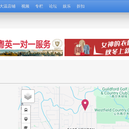
大温店铺
视频
专栏
论坛
娱乐
折扣