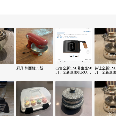
厨具 和面机99新
出售全新1.5L养生壶50
转让全新1.5
刀，全新豆浆机50刀，
刀，全新豆浆
中大号砂锅及不锈钢蒸
中大号砂锅
锅10-20刀
锅10-20刀