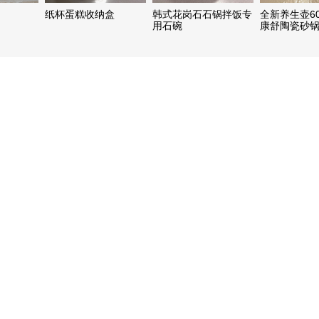
纸杯蛋糕收纳盒
韩式花岗石石锅拌饭专
全新养生壶6
用石碗
康舒陶瓷砂锅2
元/个，不锈
汤锅20元。