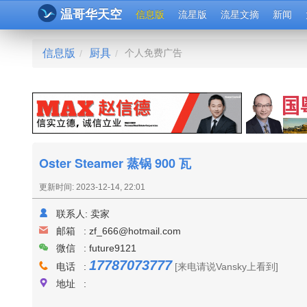
温哥华天空
信息版
流星版
流星文摘
新闻
信息版
厨具
个人免费广告
/
/
Oster Steamer 蒸锅 900 瓦
更新时间: 2023-12-14, 22:01
联系人:
卖家
邮箱 :
zf_666@hotmail.com
微信 : future9121
17787073777
电话 :
[来电请说Vansky上看到]
地址 :