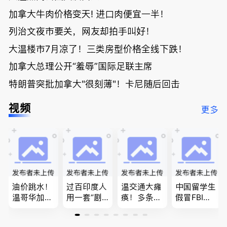
加拿大牛肉价格变天! 进口肉便宜一半！
列治文夜市要关，网友却拍手叫好！
大温楼市7月凉了！三类房型价格全线下跌！
加拿大总理公开“羞辱”国际足联主席
特朗普突批加拿大"很刻薄"！卡尼随后回击
视频
更多
油价跳水！
过百印度人
温交通大瘫
中国留学生
温哥华加油
用一套“剧
痪！多条主
假冒FBI上
省大钱，专
本”，移民
路封死到年
门行骗；泰
家曝还会更
官：太假
底；做顿饭
国高僧丑闻