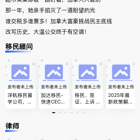
那一年，她亲手掐灭了一道盼望的光
谁交税多谁票多！加拿大富豪挑战民主底线
改写历史，大温公交终于有空调！
移民顾问
洋帆移民留
加达移民-
移民、签
2025年最
学公司，精
快速CEC&P
证、上诉 --
新政策解
做旅游转学
NP真实工
-”亲自负
读，政府持
签各类签证
作机会 移
责、全程跟
牌顾问为您
留学转学，
民上诉、家
进”的RCIC-
免费咨询各
律师
BCPNP，E
庭团聚，特
IRB持牌移
类疑难签证
E，团聚移
快技术移民
民顾问
问题，夫妻