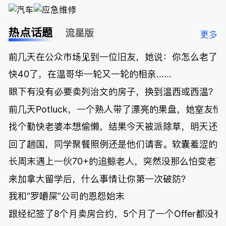
热点话题
流星版
更多
前几天在公众市场见到一位旧友，她说：你怎么老了
快40了，在温哥华一轮又一轮的相亲……
眼下有没有必要卖列治文的房子，换到温西或西温？
前几天Potluck，一个熟人带了漂亮的果盘，她室友悄
找个勤快老婆本想偷懒，结果今天被派除草，明天还
回了趟国，同学聚餐照例还是他们请客。软囊羞涩的
长周末遇上一伙70+的追鲸老人，突然没那么怕变老了
来加拿大留学后，什么事情让你第一次破防？
我和“罗嚼屎”公司的恩怨始末
跟经纪签了8个月卖房合约，5个月了一个Offer都没