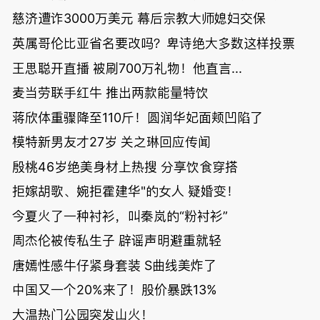
慈济遭诈3000万美元 幕后宗教大师媳妇交保
英属哥伦比亚省名要改吗？卑诗绝大多数这样投票
王思聪开直播 被刷700万礼物！他直言...
麦当劳联手红牛 推出两款能量特饮
蒋欣体重骤降至110斤！圆润华妃面颊凹陷了
模特新男友才27岁 关之琳回应传闻
殷桃46岁绝美身材上热搜 分享饮食穿搭
拒嫁胡歌、婉拒霍建华"的女人 疑婚变！
今夏火了一种衬衫，叫秦岚的“粉衬衫”
周杰伦被传私生子 辟谣声明避重就轻
唐嫣性感牛仔紧身套装 S曲线美炸了
中国又一个20%来了！股价暴跌13%
大温热门公园突发山火！