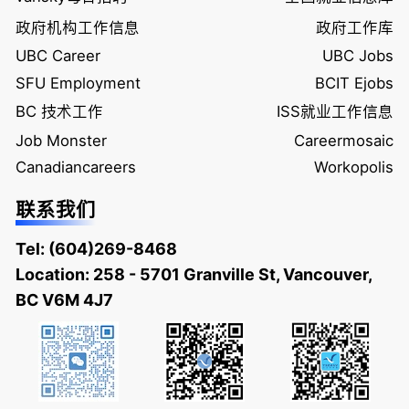
政府机构工作信息
政府工作库
UBC Career
UBC Jobs
SFU Employment
BCIT Ejobs
BC 技术工作
ISS就业工作信息
Job Monster
Careermosaic
Canadiancareers
Workopolis
联系我们
Tel:
(604)269-8468
Location: 258 - 5701 Granville St, Vancouver,
BC V6M 4J7