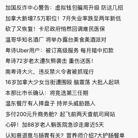
加国反诈中心警告：虚拟钱包骗局升级 防这几招
加拿大新增7.5万职位！7月失业率跌至两年新低
砍了又恢复！卡尼政府悄然回调难民医保
温哥华知名酒厂 将举办露台美食美酒派对
卑诗Uber用户：被订高级服务 每月暗中扣款
卑诗72岁老太遭灰熊袭击 重伤送医！
南卑诗大火，违反禁火令者被抓现行
16岁加拿大少女当街遭围殴 脑震荡 大批人起哄
本那比市长确认：将竞选第三任期
温东餐厅有人摔盘子 持斧头威胁路人
多付200元升商务舱？起飞前两天查航司网站
心碎！加88岁老人躺医院急诊走廊近5天
认知衰退竟与肠胃有关？营养师介绍7大护肠餐单