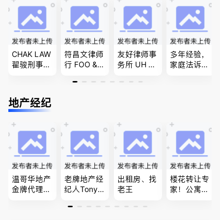
民和魁北克
商业移民，
团聚，投资
PEQ60472
名校申请
移民以及各
08731
类省提名和
技术移民
CHAK LAW
符昌文律师
友好律师事
多年经验，
翟骏刑事交
行 FOO & C
务所 UH LA
家庭法诉
通大律师
OMPANY-
W，专注U
讼, 地产过
刑事辩护/
家庭法, 离
BC地区及
户, 遗产认
民事诉讼/
婚/财产分
温哥华，公
证，租务纠
地产经纪
房产过户
配, 子女抚
司商业、收
纷 普通
养, 刑事法
购兼并、婚
话， 粤
姻家庭、遗
语，列治文
嘱遗产
陈卓律师事
务所 (ATA L
aw Corpor
ation)
温哥华地产
老牌地产经
出租房、找
楼花转让专
金牌代理经
纪人Tony L
老王
家！公寓销
纪人(买，
in 忠于客户
售专家！欢
卖，建）-
经验买卖
迎委托，多