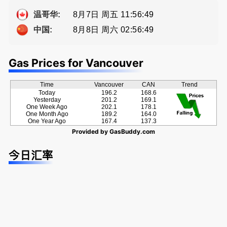
Eddy 您诚
提供高额返
种佣金方
恳的朋友
佣
案！
8月7日 周五 11:56:50
温哥华:
8月8日 周六 02:56:50
中国:
Gas Prices for Vancouver
Time
Vancouver
CAN
Trend
Today
196.2
168.6
Yesterday
201.2
169.1
One Week Ago
202.1
178.1
One Month Ago
189.2
164.0
One Year Ago
167.4
137.3
Provided by
GasBuddy.com
今日汇率