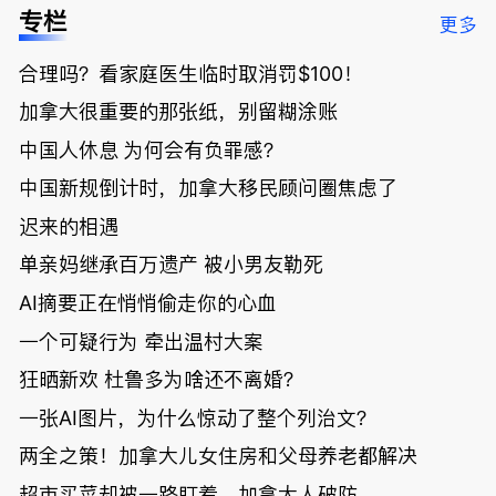
低；免费狂
了；一夜返
被罚1680
曝光；美国
专栏
更多
送50万磅蔬
贫！华人找
刀，公寓惊
夫妻住进殡
菜！大
银行做房贷
现天价罚
仪馆
合理吗？看家庭医生临时取消罚$100！
温“丑陋土
欠款多出$1
单；房市崩
豆日”冲击
9万；突
盘前兆？加
加拿大很重要的那张纸，别留糊涂账
吉尼斯纪
发！无辜男
国租赁市场
录；惨！留
孩温哥华市
恐迎暴跌危
中国人休息 为何会有负罪感？
学生换汇被
中心被刺身
机！
中国新规倒计时，加拿大移民顾问圈焦虑了
骗光2万美
亡；
元，还被卷
迟来的相遇
入跨国刑案
账户遭封！
单亲妈继承百万遗产 被小男友勒死
AI摘要正在悄悄偷走你的心血
一个可疑行为 牵出温村大案
狂晒新欢 杜鲁多为啥还不离婚？
一张AI图片，为什么惊动了整个列治文？
两全之策！加拿大儿女住房和父母养老都解决
超市买菜却被一路盯着，加拿大人破防