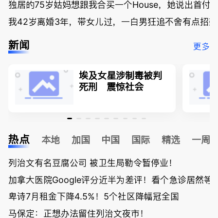
独居的75岁姑妈想跟我合买一个House，她说出首付
我42岁离婚3年，带女儿过，一白男狂追不舍有点招
新闻
更多
埃及女星涉制毒被判
死刑 震惊社会
热点
本地
加国
中国
国际
精选
一周
列治文有名豆腐公司 被卫生局勒令暂停业！
加拿大医院Google评分近半为差评！看个急诊居然等了
卑诗7月租金下降4.5%！5个社区降幅冠全国
马保定：正想办法留住列治文夜市！