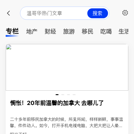
搜索
专栏
地产
财经
旅游
移民
吃喝
生活
惆怅！20年前温馨的加拿大 去哪儿了
二十多年前移民加拿大的时候，所见所闻，样样新鲜，事事温
馨，件件动人。如今，打开手机电视电脑，大把大把让人晕眩
的新闻：商店银行被抢、车辆钱包被盗、入室抢劫、公交地...