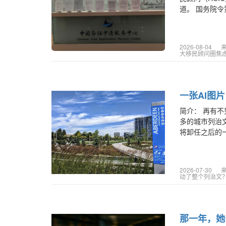
道。 国务院令第
2026-08-04
大移民顾问圈焦
一张AI图
简介：
再有不
多的城市列治文，
将卸任之后的一
2026-07-30
动了整个列治文
那一年，她