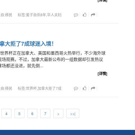
[详情]
来自:移民
标签:爱子自杀8年,华人夫妇
拿大拒了7成球迷入境！
6年世界杯正在加拿大、美国和墨西哥火热举行，不少海外球
现场观赛。不过，加拿大最新公布的一组数据却引发热议
场都还没进，就先倒...
[详情]
来自:移民
标签:世界杯,加拿大拒了7成
4
5
6
7
>
>>|