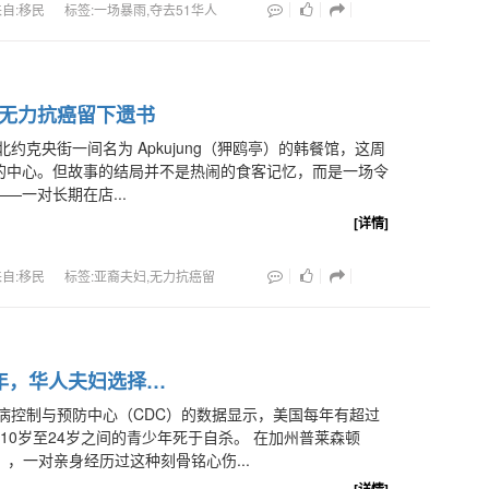
来自:移民
标签:一场暴雨,夺去51华人
无力抗癌留下遗书
北约克央街一间名为 Apkujung（狎鸥亭）的韩餐馆，这周
的中心。但故事的结局并不是热闹的食客记忆，而是一场令
—一对长期在店...
[详情]
来自:移民
标签:亚裔夫妇,无力抗癌留
年，华人夫妇选择…
病控制与预防中心（CDC）的数据显示，美国每年有超过
龄在10岁至24岁之间的青少年死于自杀。 在加州普莱森顿
ton），一对亲身经历过这种刻骨铭心伤...