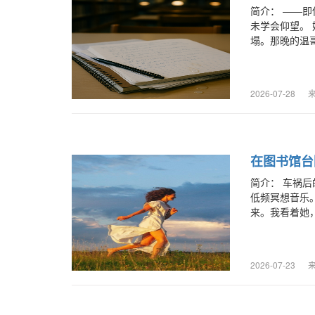
简介：
——即
未学会仰望。
塌。那晚的温哥
2026-07-28
在图书馆台
简介：
车祸后
低频冥想音乐
来。我看着她，
2026-07-23