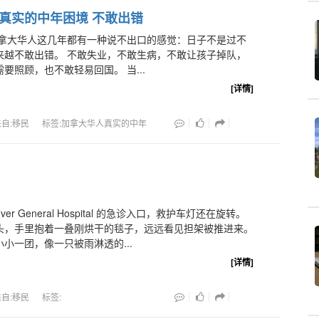
真实的中年困境 不敢出错
拿大华人这几年都有一种说不出口的感觉：日子不是过不
来越不敢出错。 不敢失业，不敢生病，不敢让孩子掉队，
要照顾，也不敢轻易回国。 当...
[详情]
来自:移民
标签:加拿大华人真实的中年
ouver General Hospital 的急诊入口，救护车灯还在旋转。
头，手里抱着一叠刚烘干的毯子，远远看见担架被推进来。
小一团，像一只被雨淋透的...
[详情]
来自:移民
标签: