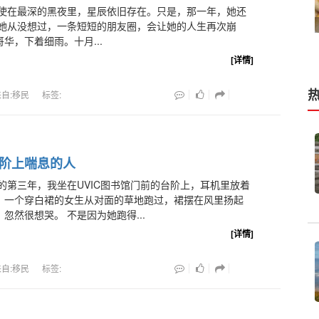
使在最深的黑夜里，星辰依旧存在。只是，那一年，她还
 她从没想过，一条短短的朋友圈，会让她的人生再次崩
华，下着细雨。十月...
[详情]
热
来自:移民
标签:
阶上喘息的人
的第三年，我坐在UVIC图书馆门前的台阶上，耳机里放着
。一个穿白裙的女生从对面的草地跑过，裙摆在风里扬起
忽然很想哭。 不是因为她跑得...
[详情]
来自:移民
标签: