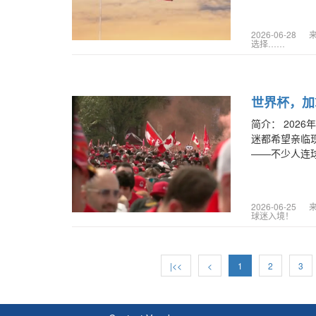
2026-06-28
选择……
世界杯，加
简介：
202
迷都希望亲临
——不少人连球
2026-06-25
球迷入境！
|<<
<
1
2
3