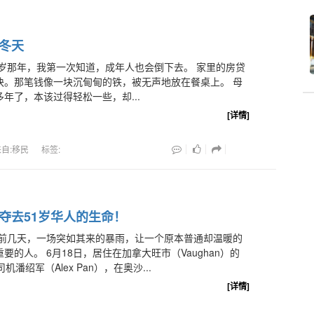
冬天
岁那年，我第一次知道，成年人也会倒下去。 家里的房贷
块。那笔钱像一块沉甸甸的铁，被无声地放在餐桌上。 母
年了，本该过得轻松一些，却...
[详情]
来自:移民
标签:
夺去51岁华人的生命！
前几天，一场突如其来的暴雨，让一个原本普通却温暖的
要的人。 6月18日，居住在加拿大旺市（Vaughan）的
机潘绍军（Alex Pan），在奥沙...
[详情]