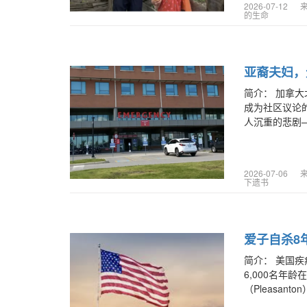
2026-07-12
的生命
亚裔夫妇，
简介：
加拿大
成为社区议论
人沉重的悲剧—
2026-07-06
下遗书
爱子自杀8
简介：
美国疾
6,000名年
（Pleasan