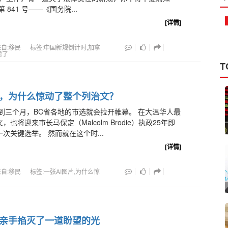
 841 号——《国务院...
[详情]
来自:移民
标签:中国新规倒计时,加拿
虑了
T
片，为什么惊动了整个列治文？
到三个月，BC省各地的市选就会拉开帷幕。 在大温华人最
也将迎来市长马保定（Malcolm Brodie）执政25年即
次关键选举。 然而就在这个时...
[详情]
来自:移民
标签:一张AI图片,为什么惊
？
亲手掐灭了一道盼望的光