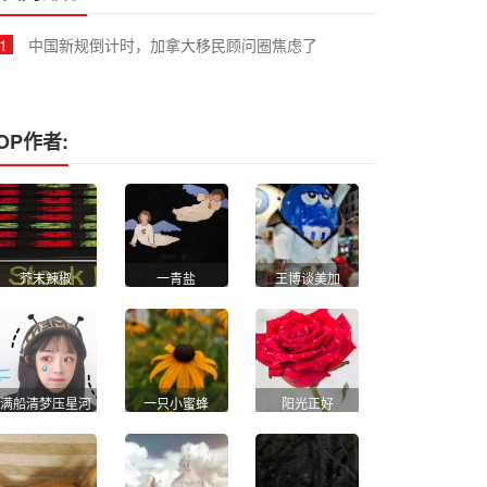
1
中国新规倒计时，加拿大移民顾问圈焦虑了
OP作者:
芥末辣椒
一青盐
王博谈美加
满船清梦压星河
一只小蜜蜂
阳光正好