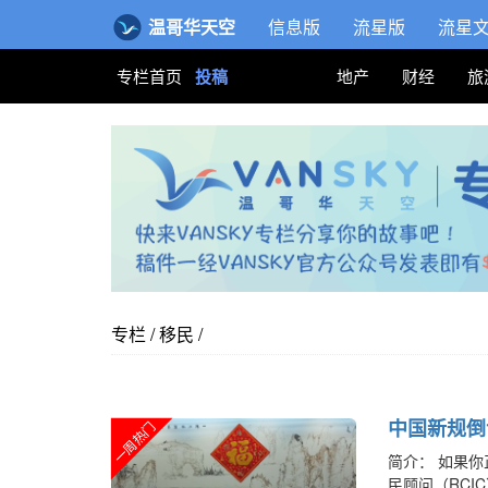
温哥华天空
信息版
流星版
流星
专栏首页
投稿
地产
财经
旅
专栏
/
移民
/
中国新规倒
一周热门
简介：
如果你
民顾问（RC