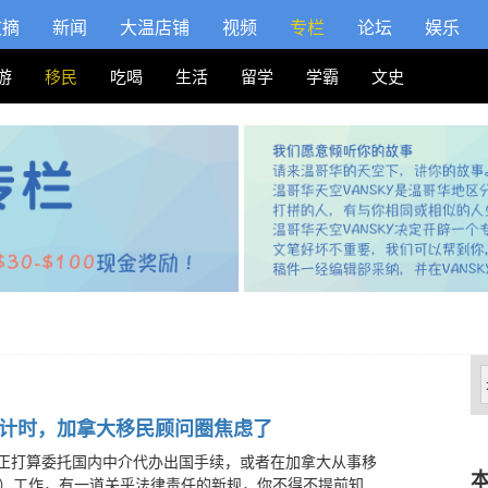
文摘
新闻
大温店铺
视频
专栏
论坛
娱乐
游
移民
吃喝
生活
留学
学霸
文史
计时，加拿大移民顾问圈焦虑了
正打算委托国内中介代办出国手续，或者在加拿大从事移
本
IC）工作，有一道关乎法律责任的新规，你不得不提前知