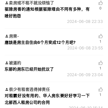
卖房或不租不就没烦恼了
0
驱除房客的通知根据驱除理由不同有多种，有
啥好抱怨
2024-06-08 22:33
房東-
1
應該是房主自住由6个月变成12个月吧?
2024-06-08 23:55
被逼的
1
东部的房东已经开始抗议了
2024-06-09 23:04
很少有租客逃得掉责任
1
对租霸好没有用的、华人房东要好好学习一下
北部西人租房公司的合同
2024-06-10 15:14