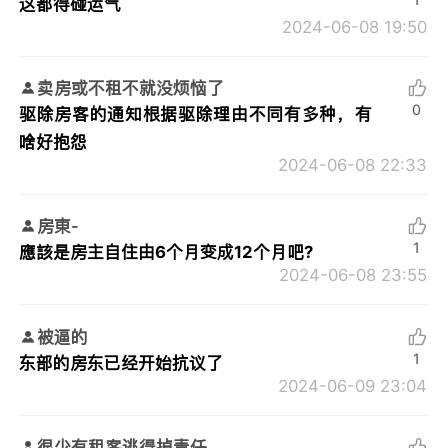
这都得碰运气
2024-06-08 19:50
卖房或不租不就没烦恼了
0
驱除房客的通知根据驱除理由不同有多种，有
啥好抱怨
2024-06-08 22:33
房東-
1
應該是房主自住由6个月变成12个月吧?
2024-06-08 23:55
被逼的
1
东部的房东已经开始抗议了
2024-06-09 23:04
很少有租客逃得掉责任