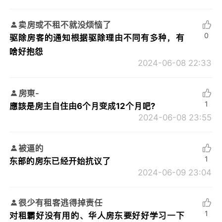
卖房或不租不就没烦恼了
0
驱除房客的通知根据驱除理由不同有多种，有
啥好抱怨
2024-06-08 22:33
房東-
1
應該是房主自住由6个月变成12个月吧?
2024-06-08 23:55
被逼的
1
东部的房东已经开始抗议了
2024-06-09 23:04
很少有租客逃得掉责任
1
对租霸好没有用的、华人房东要好好学习一下