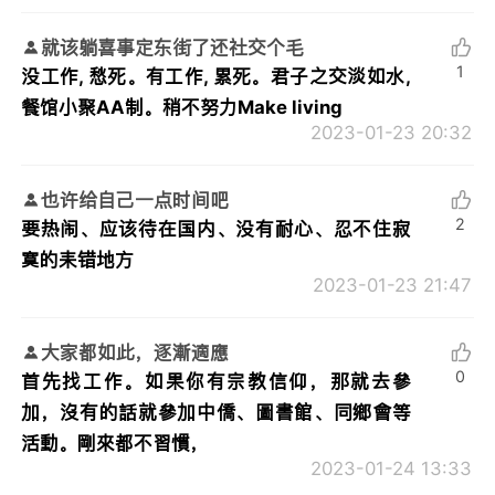
就该躺喜事定东街了还社交个毛
1
没工作, 愁死。有工作, 累死。君子之交淡如水,
餐馆小聚AA制。稍不努力Make living
2023-01-23 20:32
也许给自己一点时间吧
2
要热闹、应该待在国内、没有耐心、忍不住寂
寞的耒错地方
2023-01-23 21:47
大家都如此，逐漸適應
0
首先找工作。如果你有宗教信仰，那就去參
加，沒有的話就參加中僑、圖書館、同鄉會等
活動。剛來都不習慣，
2023-01-24 13:33