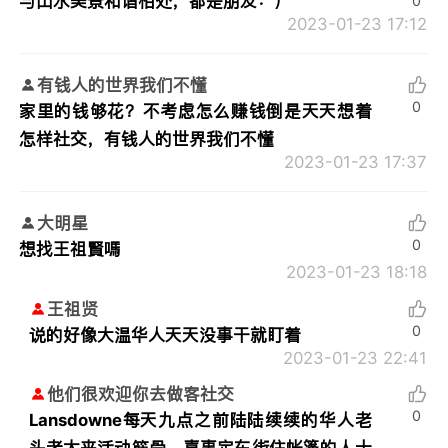
与山水美景和谐相处，都是朋友：）
0
2023-01-23 17:12
有钱人的世界我们不懂
0
家里的钱够花？不考虑怎么赚钱倒是天天想着
怎样社交，有钱人的世界我们不懂
2023-01-23 17:37
大明星
0
想找王祖賢嗎
2023-01-23 18:18
王祖贤
0
说的好像大温华人天天没事干就盯着
2023-01-23 22:41
他们很欢迎你去做客社交
0
Lansdowne每天九点之前陆陆续续的华人老
头老太来活动筋骨。喜事定东街住帐篷的人士