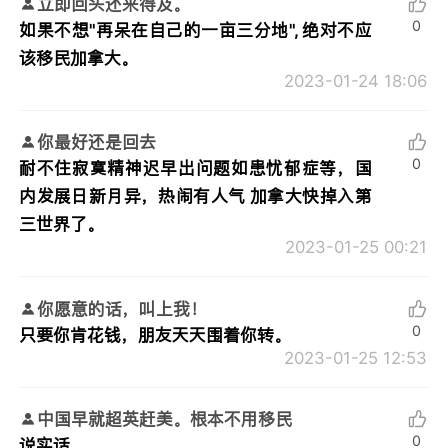
立即回头还来得及。
0
如果不想"再呆在自己的一亩三分地", 绝对不应
该移民加拿大。
2023-01-24 18:06
你最好还是回去
0
耐不住寂寞精神迟早出问题如患忧郁症等，国
内发展日新月异，热闹有人气 加拿大快掉入第
三世界了。
2023-01-25 00:21
你愿意的话，叫上我！
0
只要你肯花钱，朋友天天围着你转。
2023-01-25 12:53
中国早就超英赶美。根本不用移民
0
说实话