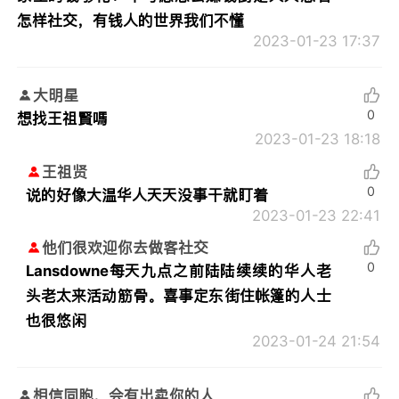
怎样社交，有钱人的世界我们不懂
2023-01-23 17:37
大明星
0
想找王祖賢嗎
2023-01-23 18:18
王祖贤
0
说的好像大温华人天天没事干就盯着
2023-01-23 22:41
他们很欢迎你去做客社交
0
Lansdowne每天九点之前陆陆续续的华人老
头老太来活动筋骨。喜事定东街住帐篷的人士
也很悠闲
2023-01-24 21:54
相信同胞，会有出卖你的人