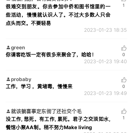
1
很难交到朋友。你去参加中侨和图书馆里的一
些活动，慢慢就认识人了。不过大多数人只会
点头而交。不要轻易
2023-01-23 18:35
green
你请客吃饭一定有很多来聚会了，哈哈！
0
2023-01-23 19:40
probaby
工作，学习 ，黄堵毒，慢慢来
0
2023-01-23 19:49
就该躺喜事定东街了还社交个毛
1
没工作, 愁死。有工作, 累死。君子之交淡如水,
餐馆小聚AA制。稍不努力Make living