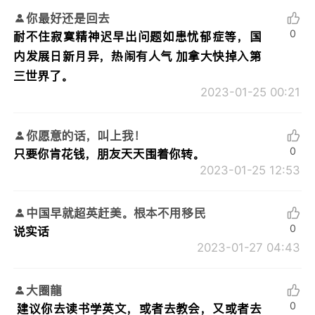
你最好还是回去
0
耐不住寂寞精神迟早出问题如患忧郁症等，国
内发展日新月异，热闹有人气 加拿大快掉入第
三世界了。
2023-01-25 00:21
你愿意的话，叫上我！
0
只要你肯花钱，朋友天天围着你转。
2023-01-25 12:53
中国早就超英赶美。根本不用移民
0
说实话
2023-01-27 04:43
大圈龍
0
建议你去读书学英文，或者去教会，又或者去