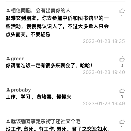
相信同胞，会有出卖你的人
1
很难交到朋友。你去参加中侨和图书馆里的一
些活动，慢慢就认识人了。不过大多数人只会
点头而交。不要轻易
2023-01-23 18:35
green
你请客吃饭一定有很多来聚会了，哈哈！
0
2023-01-23 19:40
probaby
工作，学习 ，黄堵毒，慢慢来
0
2023-01-23 19:49
就该躺喜事定东街了还社交个毛
1
没工作, 愁死。有工作, 累死。君子之交淡如水,