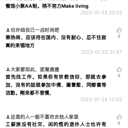
餐馆小聚AA制。稍不努力Make living
2023-01-23 20:32
也许给自己一点时间吧
2
要热闹、应该待在国内、没有耐心、忍不住寂
寞的耒错地方
2023-01-23 21:47
大家都如此，逐漸適應
0
首先找工作。如果你有宗教信仰，那就去參
加，沒有的話就參加中僑、圖書館、同鄉會等
活動。剛來都不習慣，
2023-01-24 13:33
这里的人一般不喜欢去他人家里
0
工薪族没有社交，闲的慌的退休人士也许有