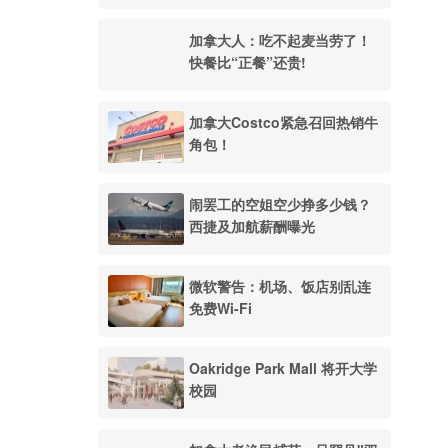
加拿大人：吃不起麦当劳了！
快餐比“正餐”还贵!
加拿大Costco紧急召回热销牛
角包！
闹罢工的空姐空少挣多少钱？
西捷及加航薪酬曝光
微软警告：机场、饭店别乱连
免费Wi-Fi
Oakridge Park Mall 将开大学
校园