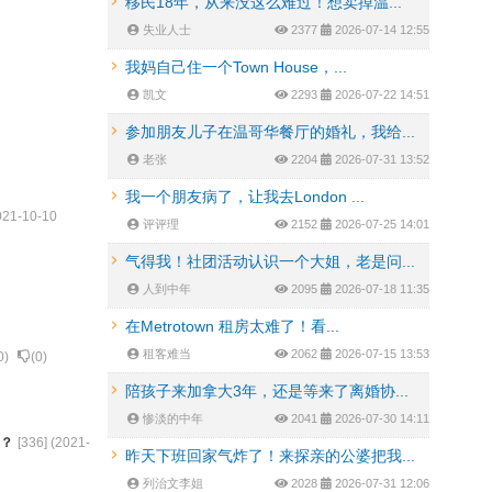
移民18年，从来没这么难过！想卖掉温...
失业人士
2377
2026-07-14 12:55
我妈自己住一个Town House，...
凯文
2293
2026-07-22 14:51
参加朋友儿子在温哥华餐厅的婚礼，我给...
老张
2204
2026-07-31 13:52
我一个朋友病了，让我去London ...
021-10-10
评评理
2152
2026-07-25 14:01
气得我！社团活动认识一个大姐，老是问...
人到中年
2095
2026-07-18 11:35
在Metrotown 租房太难了！看...
租客难当
2062
2026-07-15 13:53
0
)
(
0
)
陪孩子来加拿大3年，还是等来了离婚协...
惨淡的中年
2041
2026-07-30 14:11
？
[
336
] (
2021-
昨天下班回家气炸了！来探亲的公婆把我...
列治文李姐
2028
2026-07-31 12:06