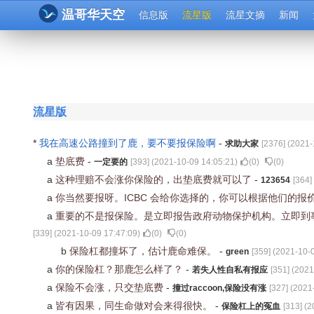
温哥华天空
信息版
流星版
流星文摘
新闻
流星版
*
我在高速公路撞到了鹿，要不要报保险啊
-
求助大家
[
2376
] (
2021-
a
垫底费
-
一定要的
[
393
] (
2021-10-09 14:05:21
)
(
0
)
(
0
)
a
这种理赔不会涨你保险的，出垫底费就可以了
-
123654
[
364
]
a
你当然要报呀。ICBC 会给你选择的，你可以根据他们的
a
重要的不是报保险。是立即报告政府动物保护机构。立即到
[
339
] (
2021-10-09 17:47:09
)
(
0
)
(
0
)
b
保险杠都撞坏了，估计鹿命难保。
-
green
[
359
] (
2021-10-0
a
你的保险杠？那鹿怎么样了？
-
若失人性自私有报应
[
351
] (
2021
a
保险不会涨，只交垫底费
-
撞过raccoon,保险没有涨
[
327
] (
2021
a
皆有因果，同生命做对会来得很快。
-
保险杠上的冤血
[
313
] (
2