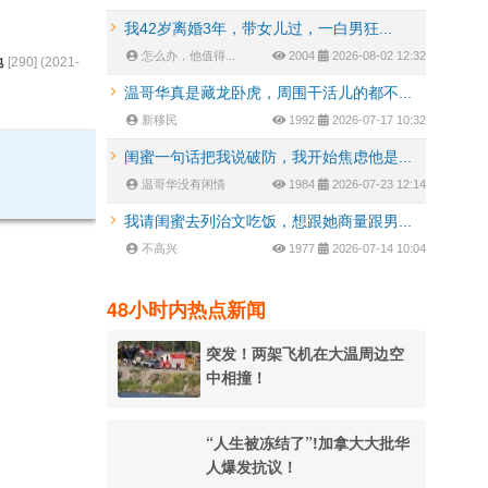
我42岁离婚3年，带女儿过，一白男狂...
怎么办，他值得...
2004
2026-08-02 12:32
地
[
290
] (
2021-
温哥华真是藏龙卧虎，周围干活儿的都不...
新移民
1992
2026-07-17 10:32
闺蜜一句话把我说破防，我开始焦虑他是...
温哥华没有闲情
1984
2026-07-23 12:14
我请闺蜜去列治文吃饭，想跟她商量跟男...
不高兴
1977
2026-07-14 10:04
48小时内热点新闻
突发！两架飞机在大温周边空
中相撞！
“人生被冻结了”!加拿大大批华
人爆发抗议！