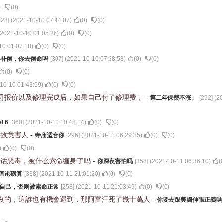
)
(
0
)
323
] (
2021-10-10 07:44:07
)
(
0
)
(
0
)
2021-10-10 01:05:26
)
(
0
)
(
0
)
10 01:07:18
)
(
0
)
(
0
)
去补偿，你去偿命吗
[
307
] (
2021-10-10 07:38:58
)
(
0
)
(
0
)
(
0
)
(
0
)
10-10 01:43:59
)
(
0
)
(
0
)
司报价以及修理完成后，如果自己付了修理费，
-
第二年保费不涨。
[
292
] (
2
l 6
[
360
] (
2021-10-10 10:48:14
)
(
0
)
(
0
)
是故意害人
-
寺庙适合你
[
296
] (
2021-10-11 06:29:35
)
(
0
)
(
0
)
)
(
0
)
(
0
)
讲话恶毒，被什么索命缠身了吗
-
你深夜害怕吗
[
358
] (
2021-10-11 06:36:10
)
(
价值论磅算
[
338
] (
2021-10-11 21:01:20
)
(
0
)
(
0
)
自己，否则被索命正常
[
258
] (
2021-10-11 21:03:49
)
(
0
)
(
0
)
沒的，這誰也有機會遇到，那阿富汗死了幾十萬人
-
你要去跟美國伸張正義嗎