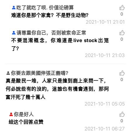
吃了就吃了呗. 价值论磅算
0
难道你是那个家禽？不是野生动物？
2021-10-11 21:01
请尊重你自己，否则被索命正常
0
不要混淆概念，你难道是live stock出笼
了？
2021-10-11 21:03
你要去跟美國伸張正義嗎？
0
真是酸民一堆，人家只是撞到鹿上來問一下，
何必說些有的沒的，這誰也有機會遇到，那阿
富汗死了幾十萬人
2021-10-11 05:05
你是好人
0
给这个回答点赞
2021-10-11 06:27