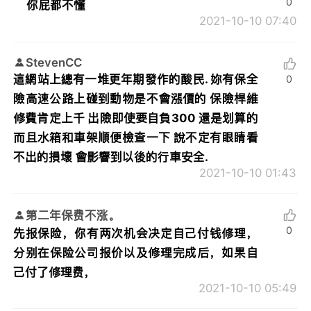
0
你屁都不懂
2021-10-10 07:40
StevenCC
這網站上總有一堆更年期發作的酸民. 妳有保全
0
險高速公路上碰到動物是不會漲價的 保險桿維
修費肯定上千 出險即使要自負300 還是划算的
而且水箱和車架順便檢查一下 說不定有眼睛看
不出的損壞 會影響到以後的行車安全.
2021-10-10 01:43
第二年保费不涨。
0
先报保险，你有两次机会决定自己付钱修理，
分别在保险公司报价以及修理完成后，如果自
己付了修理费，
2021-10-10 05:49