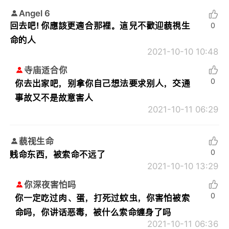
Angel 6
回去吧! 你應該更適合那裡。這兒不歡迎藐視生
0
命的人
2021-10-10 10:48
寺庙适合你
0
你去出家吧，别拿你自己想法要求别人，交通
事故又不是故意害人
2021-10-11 06:29
藐视生命
0
贱命东西，被索命不远了
2021-10-10 13:29
你深夜害怕吗
0
你一定吃过肉、蛋，打死过蚊虫，你害怕被索
命吗，你讲话恶毒，被什么索命缠身了吗
2021-10-11 06:36