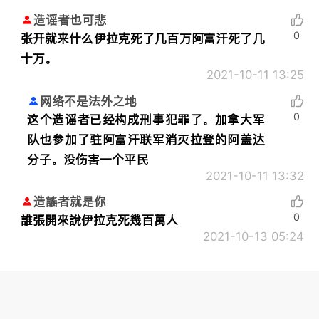
造谣者也可悲
0
张开就来什么伊拉克死了几百万阿富汗死了几
十万。
2021-10-11 13:25
网络不是法外之地
0
这个造谣者已经构成刑事犯罪了。加拿大军
队也参加了驻阿富汗联军消灭拉登的阿盖达
分子。没伤害一个平民
2021-10-11 13:32
造謠者就是你
0
誰張開來說伊拉克死幾百萬人
2021-10-13 05:24