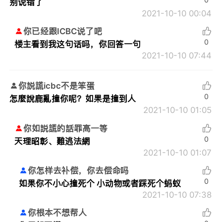
别说错了
2021-10-10 00:04
你已经跟ICBC说了吧
0
楼主看到我这句话吗，你回答一句
2021-10-10 07:44
你説謊icbc不是笨蛋
0
怎麼說鹿亂撞你呢？如果是撞到人
2021-10-10 01:05
你如説謊的話罪高一等
0
天理昭彰、難逃法網
2021-10-10 01:07
你怎样去补偿，你去偿命吗
0
如果你不小心撞死个 小动物或者踩死个蚂蚁
2021-10-10 07:38
你根本不想帮人