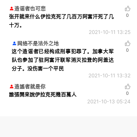
造谣者也可悲
0
张开就来什么伊拉克死了几百万阿富汗死了几
十万。
2021-10-11 13:25
网络不是法外之地
0
这个造谣者已经构成刑事犯罪了。加拿大军
队也参加了驻阿富汗联军消灭拉登的阿盖达
分子。没伤害一个平民
2021-10-11 13:32
造謠者就是你
0
誰張開來說伊拉克死幾百萬人
2021-10-13 05:24