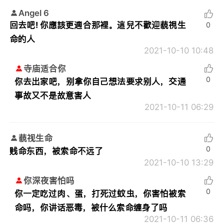
Angel 6
回去吧! 你應該更適合那裡。這兒不歡迎藐視生
0
命的人
2021-10-10 10:48
寺庙适合你
0
你去出家吧，别拿你自己想法要求别人，交通
事故又不是故意害人
2021-10-11 06:29
藐视生命
0
贱命东西，被索命不远了
2021-10-10 13:29
你深夜害怕吗
0
你一定吃过肉、蛋，打死过蚊虫，你害怕被索
命吗，你讲话恶毒，被什么索命缠身了吗
2021-10-11 06:36