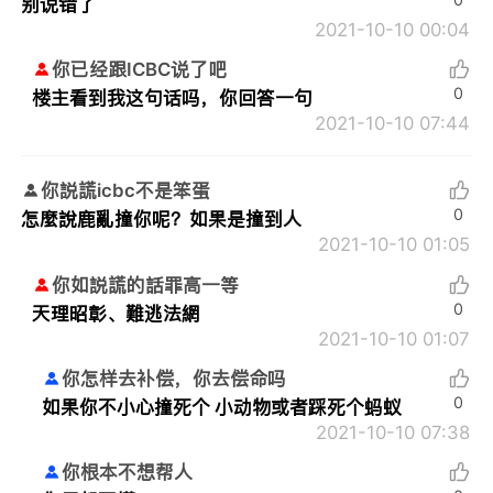
别说错了
2021-10-10 00:04
你已经跟ICBC说了吧
0
楼主看到我这句话吗，你回答一句
2021-10-10 07:44
你説謊icbc不是笨蛋
0
怎麼說鹿亂撞你呢？如果是撞到人
2021-10-10 01:05
你如説謊的話罪高一等
0
天理昭彰、難逃法網
2021-10-10 01:07
你怎样去补偿，你去偿命吗
0
如果你不小心撞死个 小动物或者踩死个蚂蚁
2021-10-10 07:38
你根本不想帮人