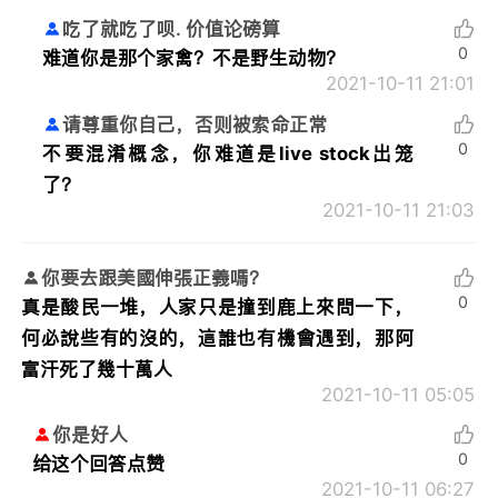
吃了就吃了呗. 价值论磅算
0
难道你是那个家禽？不是野生动物？
2021-10-11 21:01
请尊重你自己，否则被索命正常
0
不要混淆概念，你难道是live stock出笼
了？
2021-10-11 21:03
你要去跟美國伸張正義嗎？
0
真是酸民一堆，人家只是撞到鹿上來問一下，
何必說些有的沒的，這誰也有機會遇到，那阿
富汗死了幾十萬人
2021-10-11 05:05
你是好人
0
给这个回答点赞
2021-10-11 06:27