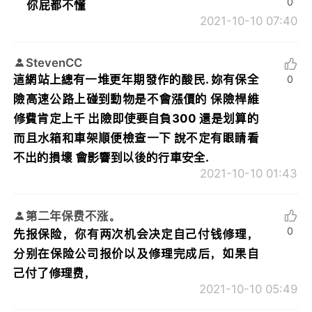
0
你屁都不懂
2021-10-10 07:40
StevenCC
這網站上總有一堆更年期發作的酸民. 妳有保全
0
險高速公路上碰到動物是不會漲價的 保險桿維
修費肯定上千 出險即使要自負300 還是划算的
而且水箱和車架順便檢查一下 說不定有眼睛看
不出的損壞 會影響到以後的行車安全.
2021-10-10 01:43
第二年保费不涨。
0
先报保险，你有两次机会决定自己付钱修理，
分别在保险公司报价以及修理完成后，如果自
己付了修理费，
2021-10-10 05:49