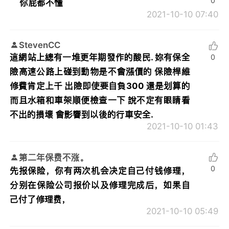
0
你屁都不懂
2021-10-10 07:40
StevenCC
這網站上總有一堆更年期發作的酸民. 妳有保全
0
險高速公路上碰到動物是不會漲價的 保險桿維
修費肯定上千 出險即使要自負300 還是划算的
而且水箱和車架順便檢查一下 說不定有眼睛看
不出的損壞 會影響到以後的行車安全.
2021-10-10 01:43
第二年保费不涨。
0
先报保险，你有两次机会决定自己付钱修理，
分别在保险公司报价以及修理完成后，如果自
己付了修理费，
2021-10-10 05:49