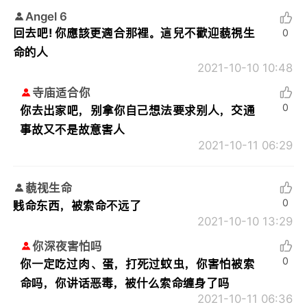
Angel 6
回去吧! 你應該更適合那裡。這兒不歡迎藐視生
0
命的人
2021-10-10 10:48
寺庙适合你
0
你去出家吧，别拿你自己想法要求别人，交通
事故又不是故意害人
2021-10-11 06:29
藐视生命
0
贱命东西，被索命不远了
2021-10-10 13:29
你深夜害怕吗
0
你一定吃过肉、蛋，打死过蚊虫，你害怕被索
命吗，你讲话恶毒，被什么索命缠身了吗
2021-10-11 06:36