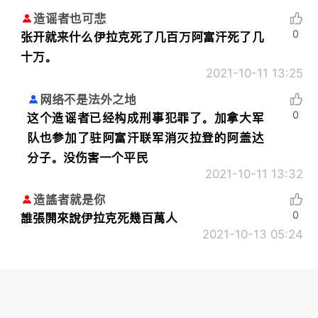
造谣者也可悲
0
张开就来什么伊拉克死了几百万阿富汗死了几
十万。
2021-10-11 13:25
网络不是法外之地
0
这个造谣者已经构成刑事犯罪了。加拿大军
队也参加了驻阿富汗联军消灭拉登的阿盖达
分子。没伤害一个平民
2021-10-11 13:32
造謠者就是你
0
誰張開來說伊拉克死幾百萬人
2021-10-13 05:24