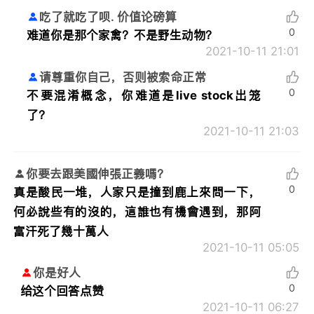
吃了就吃了呗. 价值论磅算
0
难道你是那个家禽？不是野生动物？
2021-10-11 21:01
请尊重你自己，否则被索命正常
0
不要混淆概念，你难道是live stock出笼
了？
2021-10-11 21:03
你要去跟美國伸張正義嗎？
0
真是酸民一堆，人家只是撞到鹿上來問一下，
何必說些有的沒的，這誰也有機會遇到，那阿
富汗死了幾十萬人
2021-10-11 05:05
你是好人
0
给这个回答点赞
2021-10-11 06:27