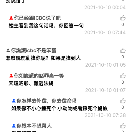
别说错了
2021-10-10 00:04
你已经跟ICBC说了吧
0
楼主看到我这句话吗，你回答一句
2021-10-10 07:44
你説謊icbc不是笨蛋
0
怎麼說鹿亂撞你呢？如果是撞到人
2021-10-10 01:05
你如説謊的話罪高一等
0
天理昭彰、難逃法網
2021-10-10 01:07
你怎样去补偿，你去偿命吗
0
如果你不小心撞死个 小动物或者踩死个蚂蚁
2021-10-10 07:38
你根本不想帮人