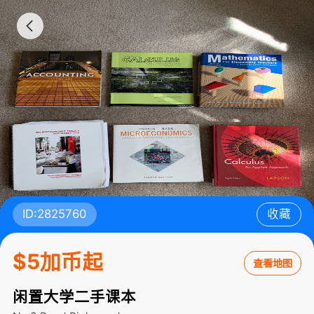
ID:2825760
收藏
$5加币起
查看地图
闲置大学二手课本