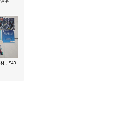
手课本
材，$40