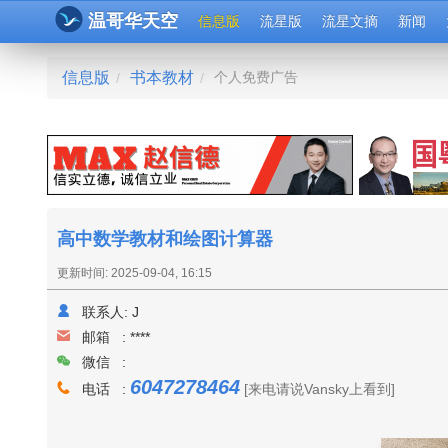
温哥华天空
信息版
流星版
流星文摘
新闻
信息版
书本教材
个人免费广告
/
/
高中数学教材和绘图计算器
更新时间: 2025-09-04, 16:15
联系人:
J
邮箱 :
****
微信 :
6047278464
电话 :
[来电请说Vansky上看到]