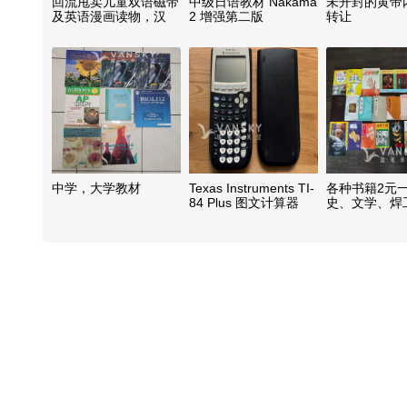
回流甩卖儿童双语磁带
中级日语教材 Nakama
未开封的黄帝
及英语漫画读物，汉
2 增强第二版
转让
英，英汉大字典，还有
(Enhanced 2nd
日英双语大字典
Edition)
中学，大学教材
Texas Instruments TI-
各种书籍2元
84 Plus 图文计算器
史、文学、焊
砖、收藏、地