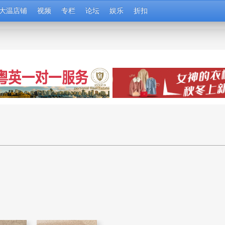
大温店铺
视频
专栏
论坛
娱乐
折扣