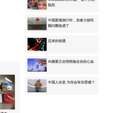
勒死
中国新规倒计时，加拿大移民
顾问圈焦虑了
迟来的相遇
AI摘要正在悄悄偷走你的心血
中国人休息 为何会有负罪感？