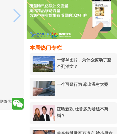
本周热门专栏
一张AI图片，为什么惊动了整
个列治文？
一个可疑行为 牵出温村大案
到微信:
狂晒新欢 杜鲁多为啥还不离
婚？
单亲妈继承百万遗产 被小男友