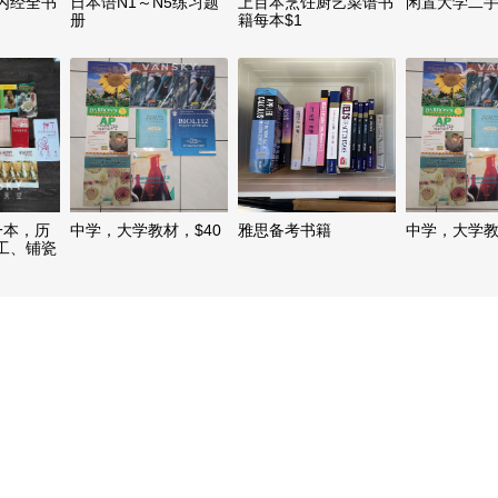
内经全书
日本语N1～N5练习题
上百本烹饪厨艺菜谱书
闲置大学二
册
籍每本$1
一本，历
中学，大学教材，$40
雅思备考书籍
中学，大学教
工、铺瓷
理等等