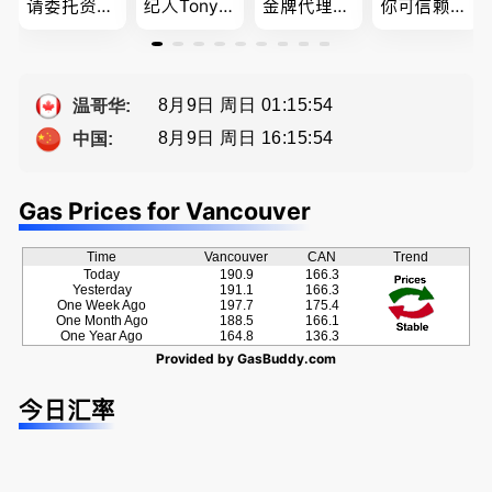
请委托资深
纪人Tony L
金牌代理经
你可信赖的
地产经纪人
in 忠于客户
纪人(买，
山东人，
Summer Sh
经验买卖
卖，建）-
为你提供全
a， 五星好
提供高额返
Eddy 您诚
方位的地产
评
佣
恳的朋友
服务
8月9日 周日 01:15:55
温哥华:
8月9日 周日 16:15:55
中国:
Gas Prices for Vancouver
Time
Vancouver
CAN
Trend
Today
190.9
166.3
Yesterday
191.1
166.3
One Week Ago
197.7
175.4
One Month Ago
188.5
166.1
One Year Ago
164.8
136.3
Provided by
GasBuddy.com
今日汇率