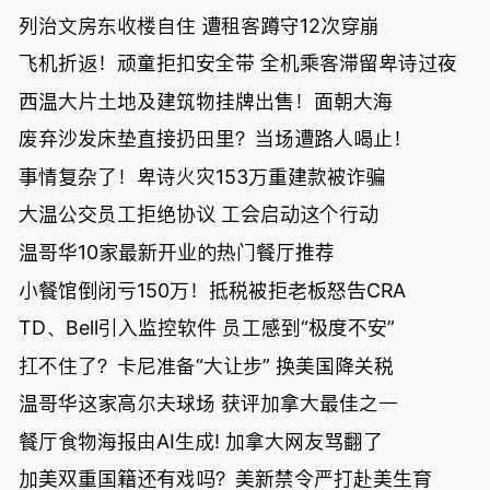
列治文房东收楼自住 遭租客蹲守12次穿崩
飞机折返！顽童拒扣安全带 全机乘客滞留卑诗过夜
西温大片土地及建筑物挂牌出售！面朝大海
废弃沙发床垫直接扔田里？当场遭路人喝止！
事情复杂了！卑诗火灾153万重建款被诈骗
大温公交员工拒绝协议 工会启动这个行动
温哥华10家最新开业的热门餐厅推荐
小餐馆倒闭亏150万！抵税被拒老板怒告CRA
TD、Bell引入监控软件 员工感到“极度不安”
扛不住了？卡尼准备“大让步” 换美国降关税
温哥华这家高尔夫球场 获评加拿大最佳之一
餐厅食物海报由AI生成! 加拿大网友骂翻了
加美双重国籍还有戏吗？美新禁令严打赴美生育