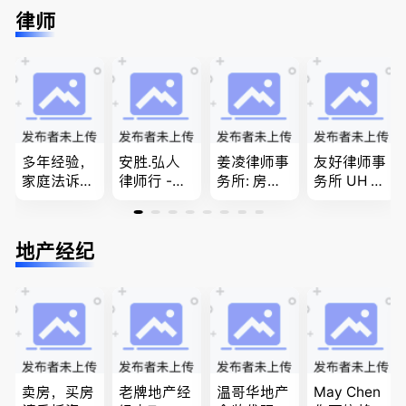
进”的RCIC-
推荐。持牌
民上诉、家
免费咨询各
律师
IRB持牌移
顾问免费为
庭团聚，特
类疑难签证
民顾问
您解答各类
快技术移民
问题，夫妻
问题
商业移民，
团聚，投资
名校申请
移民以及各
类省提名和
技术移民
多年经验，
安胜.弘人
姜凌律师事
友好律师事
家庭法诉
律师行 -
务所: 房产
务所 UH LA
讼, 地产过
（大温地区
过户专做急
W，专注U
户, 遗产认
最大的华人
件。婚姻
BC地区及
证，租务纠
律师行、精
法/公司法/
温哥华，公
地产经纪
纷 普通
干团队、多
民事商业诉
司商业、收
话， 粤
名中、外文
讼律师
购兼并、婚
语，列治文
律师、多语
姻家庭、遗
陈卓律师事
种服务、高
嘱遗产
务所 (ATA L
效优质、助
aw Corpor
您安心乐
ation)
业、胜劵稳
操)
卖房，买房
老牌地产经
温哥华地产
May Chen