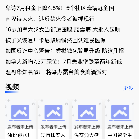
卑诗7月租金下降4.5%！5个社区降幅冠全国
南卑诗大火，违反禁火令者被抓现行
16岁加拿大少女当街遭围殴 脑震荡 大批人起哄
砍了又恢复！卡尼政府悄然回调难民医保
加国反诈中心警告：虚拟钱包骗局升级 防这几招
加拿大新增7.5万职位！7月失业率跌至两年新低
温哥华知名酒厂 将举办露台美食美酒派对
视频
更多
油价跳水！
过百印度人
温交通大瘫
中国留学生