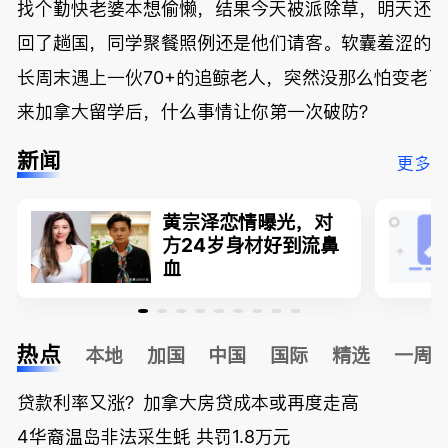
找个勤快老婆本想偷懒，结果今天被派除草，明天还
回了趟国，同学聚餐照例还是他们请客。软囊羞涩的
长周末遇上一伙70+的追鲸老人，突然没那么怕变老了
来加拿大留学后，什么事情让你第一次破防？
新闻
更多
黄宗泽恋情曝光，对
方24岁身材好到流鼻
血
热点
本地
加国
中国
国际
精选
一周
贷款利率又涨？加拿大房贷成本或再度走高
4华裔温岛非法采生蚝 共罚1.8万元