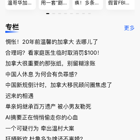
温哥华加油
用一套“剧
痪！多条主
假冒FBI上
省大钱，专
本”，移民
路封死到年
门行骗；泰
家曝还会更
官：太假
底；做顿饭
国高僧丑闻
低；免费狂
了；一夜返
被罚1680
曝光；美国
专栏
更多
送50万磅蔬
贫！华人找
刀，公寓惊
夫妻住进殡
菜！大
银行做房贷
现天价罚
仪馆
惆怅！20年前温馨的加拿大 去哪儿了
温“丑陋土
欠款多出$1
单；房市崩
豆日”冲击
9万；突
盘前兆？加
合理吗？看家庭医生临时取消罚$100！
吉尼斯纪
发！无辜男
国租赁市场
录；惨！留
孩温哥华市
恐迎暴跌危
加拿大很重要的那张纸，别留糊涂账
学生换汇被
中心被刺身
机！
中国人休息 为何会有负罪感？
骗光2万美
亡；
元，还被卷
中国新规倒计时，加拿大移民顾问圈焦虑了
入跨国刑案
账户遭封！
迟来的相遇
单亲妈继承百万遗产 被小男友勒死
AI摘要正在悄悄偷走你的心血
一个可疑行为 牵出温村大案
狂晒新欢 杜鲁多为啥还不离婚？