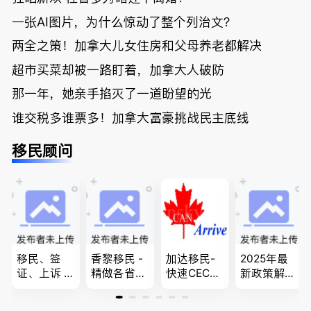
一张AI图片，为什么惊动了整个列治文？
两全之策！加拿大儿女住房和父母养老都解决
超市买菜却被一路盯着，加拿大人破防
那一年，她亲手掐灭了一道盼望的光
谁交税多谁票多！加拿大富豪挑战民主底线
移民顾问
移民、签
香黎移民 -
加达移民-
2025年最
证、上诉 --
精做各省省
快速CEC&P
新政策解
-”亲自负
提名,LMIA,
NP真实工
读，政府持
责、全程跟
签证,工作
作机会 移
牌顾问为您