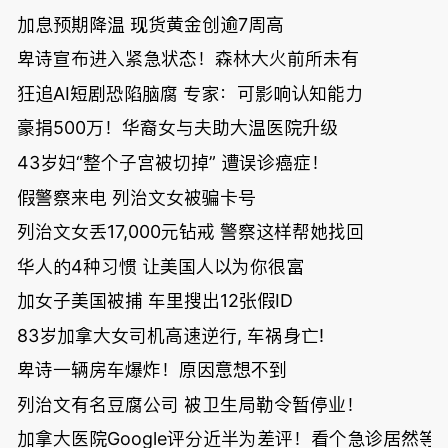
加息预期降温 现货黄金创逾7周高
卑诗宣布进入紧急状态！森林大火前所未有
狂追AI短剧恐陷脑腐 专家：可影响认知能力
豪捐500万！华裔女与夫助大温医院升级
43岁妇“整个子宫被切掉” 遭误诊癌症！
假警察来电 列治文女被骗卡号
列治文女丢17,000元钻戒 警察这样帮她找回
华人的4种习惯 让美国人以为你很富
加女子美国被捕 车里搜出12张假ID
83岁加拿大女司机高速逆行, 车祸身亡!
卑诗一辆房车爆炸！原因意想不到
列治文有名豆腐公司 被卫生局勒令暂停业！
加拿大医院Google评分近半为差评！看个急诊居然等了