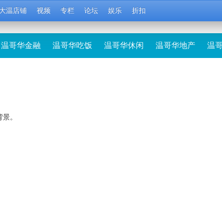
大温店铺
视频
专栏
论坛
娱乐
折扣
温哥华金融
温哥华吃饭
温哥华休闲
温哥华地产
温
背景。