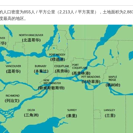
口密度为855人 / 平方公里（2,213人 / 平方英里），土地面积为2,8
口密度最高的地区。