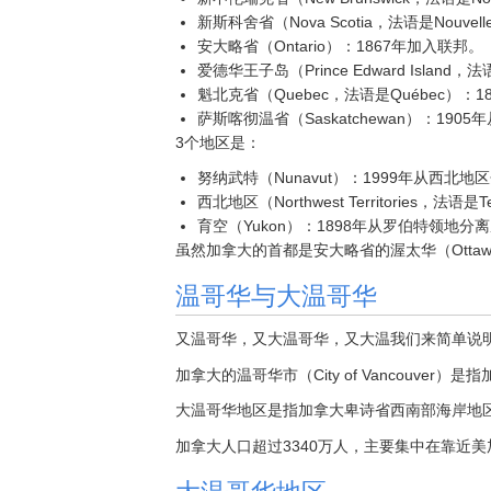
新斯科舍省（Nova Scotia，法语是Nouvel
安大略省（Ontario）：1867年加入联邦。
爱德华王子岛（Prince Edward Island，法
魁北克省（Quebec，法语是Québec）：
萨斯喀彻温省（Saskatchewan）：19
3个地区是：
努纳武特（Nunavut）：1999年从西北地
西北地区（Northwest Territories，法语是T
育空（Yukon）：1898年从罗伯特领地分
虽然加拿大的首都是安大略省的渥太华（Otta
温哥华与大温哥华
又温哥华，又大温哥华，又大温我们来简单说
加拿大的温哥华市（City of Vancouver）是指
大温哥华地区是指加拿大卑诗省西南部海岸地区，包
加拿大人口超过3340万人，主要集中在靠近美
大温哥华地区