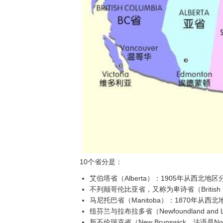
10个省分是：
艾伯塔省（Alberta）：1905年从西北地
不列颠哥伦比亚省，又称为卑诗省（British Col
马尼托巴省（Manitoba）：1870年从西
纽芬兰与拉布拉多省（Newfoundland and La
新不伦瑞克省（New Brunswick，法语是Nou