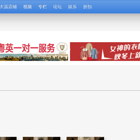
大温店铺
视频
专栏
论坛
娱乐
折扣