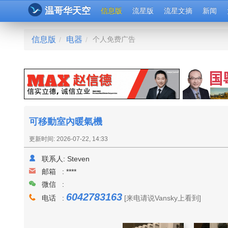
温哥华天空
信息版
流星版
流星文摘
新闻
信息版
电器
个人免费广告
/
/
可移動室內暖氣機
更新时间: 2026-07-22, 14:33
联系人:
Steven
邮箱 :
****
微信 :
6042783163
电话 :
[来电请说Vansky上看到]