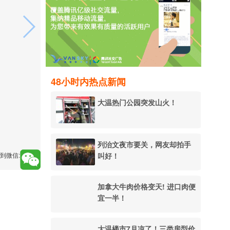
48小时内热点新闻
大温热门公园突发山火！
列治文夜市要关，网友却拍手
叫好！
到微信:
加拿大牛肉价格变天! 进口肉便
宜一半！
大温楼市7月凉了！三类房型价