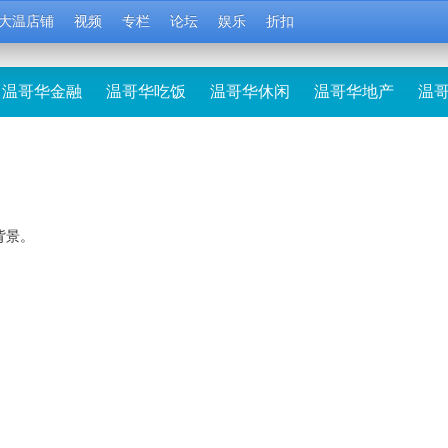
大温店铺
视频
专栏
论坛
娱乐
折扣
温哥华金融
温哥华吃饭
温哥华休闲
温哥华地产
温
背景。