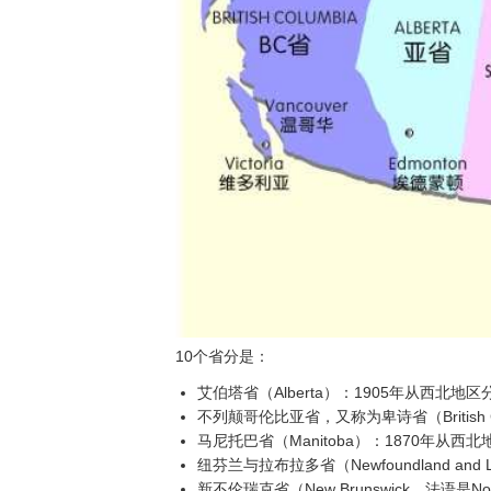
10个省分是：
艾伯塔省（Alberta）：1905年从西北地
不列颠哥伦比亚省，又称为卑诗省（British Col
马尼托巴省（Manitoba）：1870年从西
纽芬兰与拉布拉多省（Newfoundland and La
新不伦瑞克省（New Brunswick，法语是Nou