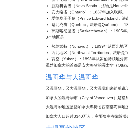
新斯科舍省（Nova Scotia，法语是Nouvel
安大略省（Ontario）：1867年加入联邦。
爱德华王子岛（Prince Edward Island，法
魁北克省（Quebec，法语是Québec）：
萨斯喀彻温省（Saskatchewan）：19
3个地区是：
努纳武特（Nunavut）：1999年从西北地
西北地区（Northwest Territories，法语是T
育空（Yukon）：1898年从罗伯特领地分
虽然加拿大的首都是安大略省的渥太华（Otta
温哥华与大温哥华
又温哥华，又大温哥华，又大温我们来简单说
加拿大的温哥华市（City of Vancouver）是指
大温哥华地区是指加拿大卑诗省西南部海岸地区，包
加拿大人口超过3340万人，主要集中在靠近美
大温哥华地区