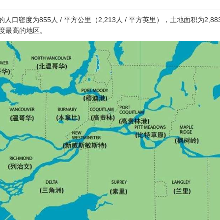
口密度为855人 / 平方公里（2,213人 / 平方英里），土地面积为2,8
口密度最高的地区。