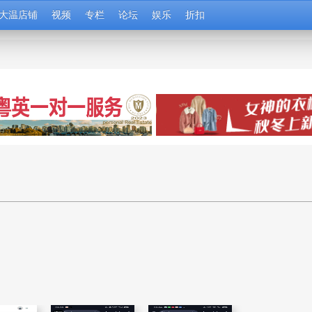
大温店铺
视频
专栏
论坛
娱乐
折扣