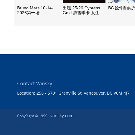
Bruno Mars 10-14-
出租 25/26 Cypress
BC省滑雪票
2026第一場
Gold 滑雪季卡 女生
Contact Vansky
Location: 258 - 5701 Granville St, Vancouver, BC V6M 4J7
vansky.com
CopyRight © 1999 -