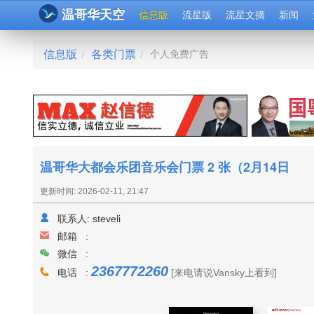
温哥华天空
信息版
流星版
流星文摘
新闻
信息版
各类门票
个人免费广告
/
/
温哥华大都会乐团音乐会门票 2 张（2月14日
更新时间: 2026-02-11, 21:47
联系人:
steveli
邮箱 :
微信 :
2367772260
电话 :
[来电请说Vansky上看到]