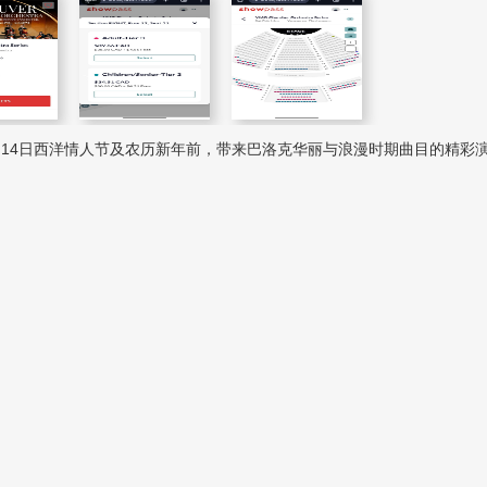
月14日西洋情人节及农历新年前，带来巴洛克华丽与浪漫时期曲目的精彩