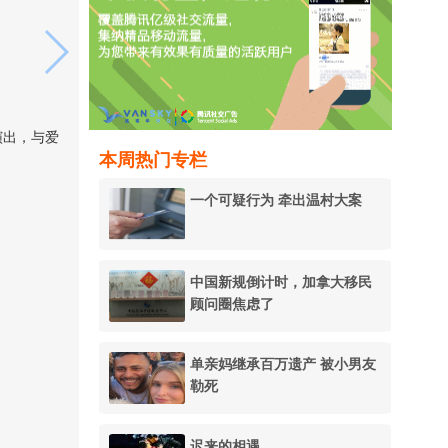
演出，与爱
本周热门专栏
一个可疑行为 牵出温村大案
中国新规倒计时，加拿大移民
顾问圈焦虑了
单亲妈继承百万遗产 被小男友
勒死
迟来的相遇