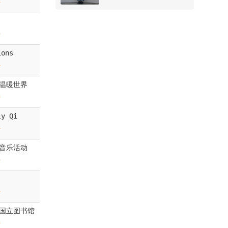
前
前
ions
前
温暖世界
前
ly Qi
前
音乐活动
前
前
国立图书馆
前