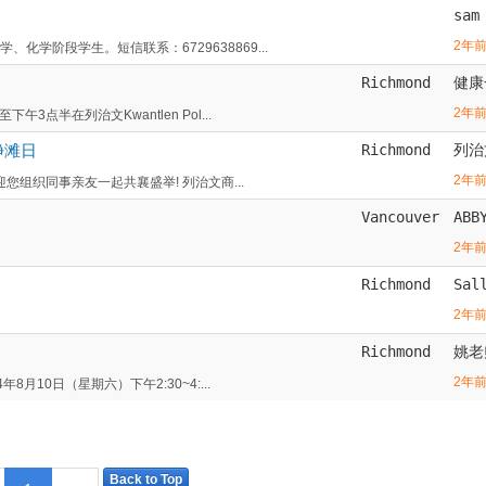
sam
2年
学阶段学生。短信联系：6729638869...
Richmond
健康
2年
点半在列治文Kwantlen Pol...
净滩日
Richmond
列治
2年
组织同事亲友一起共襄盛举! 列治文商...
Vancouver
ABB
2年
Richmond
Sal
2年
Richmond
姚老
2年
月10日（星期六）下午2:30~4:...
Back to Top