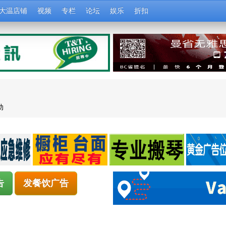
大温店铺
视频
专栏
论坛
娱乐
折扣
动
告
发餐饮广告