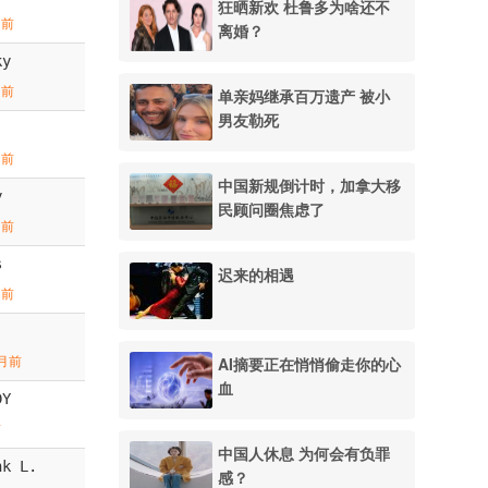
狂晒新欢 杜鲁多为啥还不
月前
离婚？
ky
月前
单亲妈继承百万遗产 被小
男友勒死
月前
中国新规倒计时，加拿大移
y
民顾问圈焦虑了
月前
s
迟来的相遇
月前
AI摘要正在悄悄偷走你的心
月前
血
DY
前
中国人休息 为何会有负罪
nk L.
感？