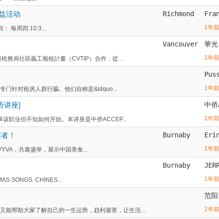
益活动
Richmond
Fra
1年
： 每周四 10:3...
Vancouver
華光
1年
務局社區義工報稅計畫（CVTIP）合作，從...
Pus
1年
针对租房人群行骗。他们自称是&ldquo...
语讲座]
中侨A
1年
该职业但不知如何开始。本讲座是中侨ACCEP...
演者！
Burnaby
Eri
1年
VYVA，共襄盛举，展示中国美食...
Burnaby
JER
1年
SONGS. CHINES...
范阳
2年
能帮助大家了解自己的一生运势，趋利避害，让生活...