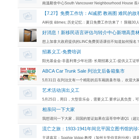
南溫鄰舍中心South Vancouver Neighbourhood House
【7.27】免费工作坊：AI减肥 教画图 难民的故
AI科技 &times; 历史记忆：夏日免费工作坊来了！ 限额30
好消息！新移民语言评估与转介中心新增高贵林
想上加拿大政府提供的LINC免费英语课但不知道如何报名？ 
招募义工-免费培训
阳光基金会-非盈利青少年社团- 长期招募义工-提供义工证明 报名微
ABCA Car Trunk Sale 列治文后备箱集市
5月31日 在列治文有一个精彩的后车厢跳蚤市场， 欢迎大家来
艺术活动演出义工
5月25日，周日，大型音乐会，需要义工.要求认真负责，可
相亲问一下大家
我想请问一下大家，回国的签证如果在温哥华申请Q1（超过1
流亡之旅：1933-1941年间北平国立图书馆的
主讲嘉宾：Sophie Volpp 教授（加州大学伯克利分校）讲题：