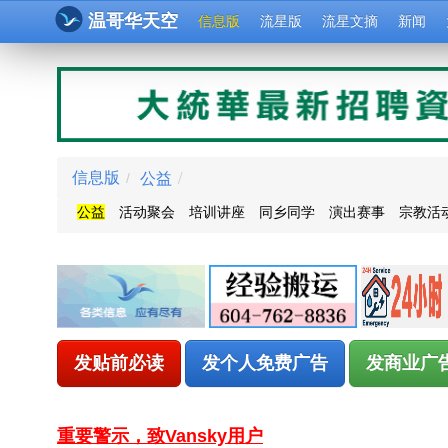
温哥华天空
信息版
流星版
流星文摘
新闻
公益
/
信息版
/
公益
活动聚会
培训讲座
同乡同学
演出赛事
宗教活
发贴前必读
发个人免费广告
发商业广
重要警示，致Vansky用户