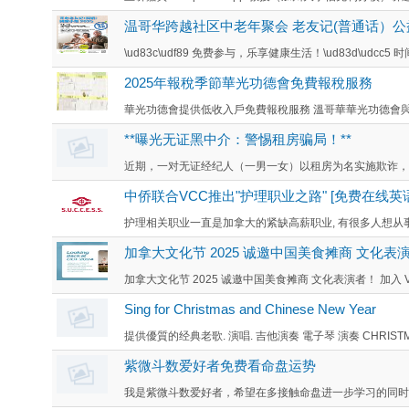
温哥华跨越社区中老年聚会 老友记(普通话）公
\ud83c\udf89 免费参与，乐享健康生活！\ud83d\udcc5 时间
2025年報稅季節華光功德會免費報稅服務
華光功德會提供低收入戶免費報稅服務 溫哥華華光功德會與稅
**曝光无证黑中介：警惕租房骗局！**
近期，一对无证经纪人（一男一女）以租房为名实施欺诈，专门
中侨联合VCC推出"护理职业之路" [免费在线英
护理相关职业一直是加拿大的紧缺高薪职业, 有很多人想从事
加拿大文化节 2025 诚邀中国美食摊商 文化表
加拿大文化节 2025 诚邀中国美食摊商 文化表演者！ 加入 
Sing for Christmas and Chinese New Year
提供優質的经典老歌. 演唱. 吉他演奏 電子琴 演奏 CHRISTMAS 
紫微斗数爱好者免费看命盘运势
我是紫微斗数爱好者，希望在多接触命盘进一步学习的同时又