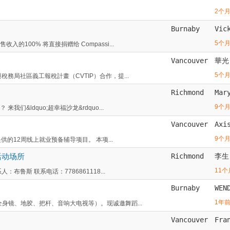
2个
Burnaby
Vic
5个
100% 将直接捐赠给 Compassi...
Vancouver
華光
5个
務局社區義工報稅計畫（CVTIP）合作，提...
Richmond
Mar
9个
&ldquo;超幸福沙龙&rdquo...
Vancouver
Axi
9个
供的12周线上就业预备辅导项目。 本项...
活动场所
Richmond
李生
11个
鲁斯 联系电话：7786861118...
Burnaby
WEN
1年
身镜、地胶、把杆、音响大电视等）。现诚邀舞蹈...
Vancouver
Fra