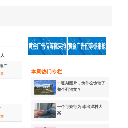
系人
推广
本周热门专栏
月前
一张AI图片，为什么惊动了
整个列治文？
一个可疑行为 牵出温村大
Y
案
月前
Y