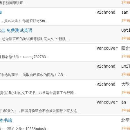
1年
 長者服務團隊現正...
事
Richmond
sam
1年
人，报名从速！ 你是否好奇&m...
点 免费测试英语
Opt
1年
想做语言评估测试但等候时间太久？ 新移...
Vancouver
阳光
1年
信号：xurong782783...
Richmond
Emi
1年
选购商品， 淘取自己喜欢的商品！ AB...
Richmond
大型
1年
提供15小时的义工证书。非常适合需要工作经验...
Vancouver
an
1年
80天的），回国身份证会不会被取消呀？家人这...
珍本书籍
北平
1年
《流亡之旅：1933&ndash...