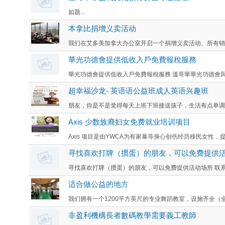
如题...
本拿比捐增义卖活动
我们在艾多美加拿大办公室开启一个捐增义卖活动、所有销售收入的
華光功德會提供低收入戶免費報稅服務
華光功德會提供低收入戶免費報稅服務 溫哥華華光功德會與稅
超幸福沙龙- 英语语公益班成人英语兴趣班
朋友，你是不是觉得每天上班下班接送孩子，生活有点单调？ 来我们
Axis 少数族裔妇女免费就业培训项目
Axis 项目是由YWCA为有家暴等身心创伤经历移民女性，提
寻找喜欢打牌（掼蛋）的朋友，可以免费提供
寻找喜欢打牌（掼蛋）的朋友，可以免费提供活动场所 联系人：布
适合做公益的地方
我们拥有一个1200平方英尺的专业舞蹈教室，设施齐全（全
非盈利機構長者數碼教學需要義工教師