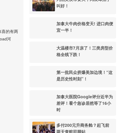
叫好！
加拿大牛肉价格变天! 进口肉便
宜一半！
惊喜的有两
oad河
大温楼市7月凉了！三类房型价
格全线下跌！
第一批民众挤爆美加边境！“这
是历史性时刻”！
加拿大医院Google评分近半为
差评！看个急诊居然等了16小
时
多付200元升商务舱？起飞前
两天查航司网站