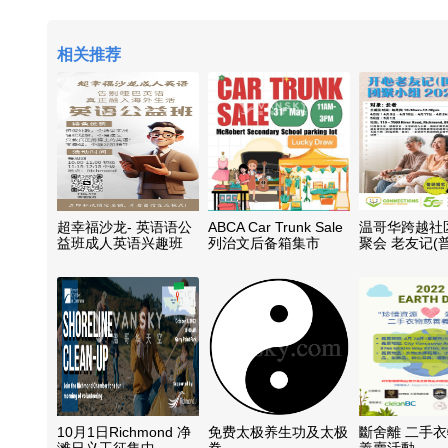
相关推荐
超幸福沙龙- 英语语公
ABCA Car Trunk Sale
温哥华跨越社
益班成人英语兴趣班
列治文后备箱集市
聚会 老友记(
公益活动
10月1日Richmond 净
免费太极养生功及太极
斷舍離 二手
滩日义工征集中
拳
義賣活動