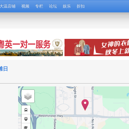
大温店铺
视频
专栏
论坛
娱乐
折扣
净滩日