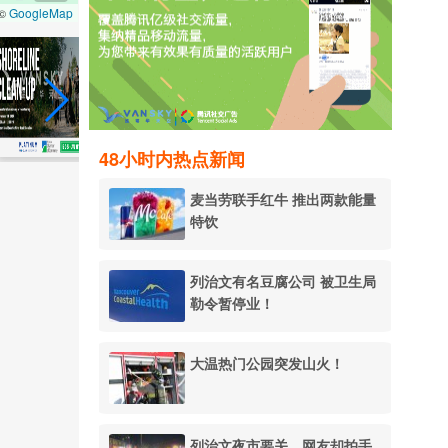
GoogleMap
 ©
48小时内热点新闻
麦当劳联手红牛 推出两款能量
特饮
列治文有名豆腐公司 被卫生局
勒令暂停业！
大温热门公园突发山火！
列治文夜市要关，网友却拍手