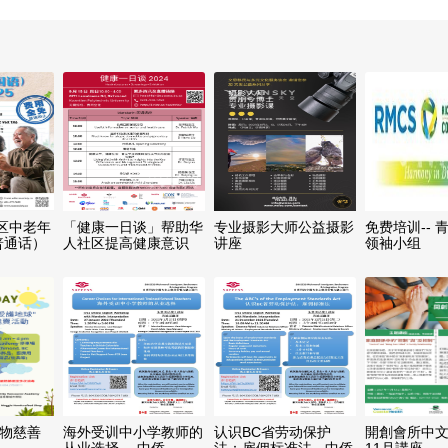
区中老年
「健康一日谈」帮助华
专业摄影大师公益摄影
免费培训-- 
普通话）
人社区提高健康意识
讲座
领袖小组
衣物慈善
海外受训中小学教师的
认识BC省劳动保护
開創會所中
从业选择 -- 中侨
法：雇佣标准法 - 中侨
11月講座