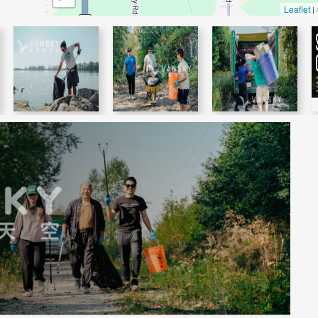
Leaflet
|