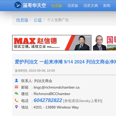
温哥华天空
信息版
流星版
流星文摘
新闻
信息版
公益
个人免费广告
/
/
爱护列治文 一起来净滩 9/14 2024 列治文商会
发布时间: 2024-09-06, 10:09
联系人:
列治文商会
邮箱 :
tingc@richmondchamber.ca
微信 : RichmondBCChamber
6042782822
电话 :
[来电请说Vansky上看到]
地址 : #201 - 13888 Wireless Way