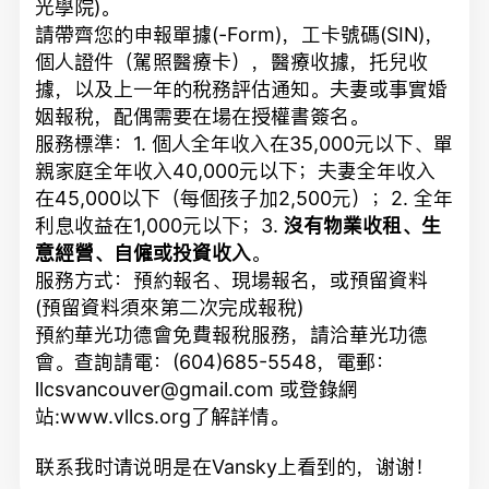
光學院)。
請帶齊您的申報單據(-Form)，工卡號碼(SIN)，
個人證件（駕照醫療卡），醫療收據，托兒收
據，以及上一年的稅務評估通知。夫妻或事實婚
姻報稅，配偶需要在場在授權書簽名。
服務標準：1. 個人全年收入在35,000元以下、單
親家庭全年收入40,000元以下；夫妻全年收入
在45,000以下（每個孩子加2,500元）；2. 全年
利息收益在1,000元以下；3.
沒有物業收租、生
意經營、自僱或投資收入
。
服務方式：預約報名、現場報名，或預留資料
(預留資料須來第二次完成報稅)
預約華光功德會免費報稅服務，請洽華光功德
會。查詢請電：(604)685-5548，電郵：
llcsvancouver@gmail.com
或登錄網
站:www.vllcs.org了解詳情。
联系我时请说明是在Vansky上看到的，谢谢！