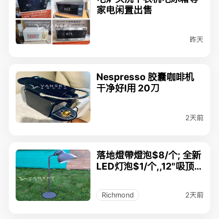
家电闲置出售
昨天
Nespresso 胶囊咖啡机
干净好I用 20刀
2天前
落地燈帶燈泡$8/个; 全新
LED灯泡$1/个,,12"吸顶
灯(双灯头);
2天前
Richmond