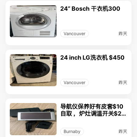
24” Bosch 干衣机300
昨天
Vancouver
24 inch LG洗衣机 $450
昨天
Vancouver
导航仪保养好有皮套$10
自取 ，炉灶调温开关$20
(型号如图）及各种开关如
下：
昨天
Burnaby