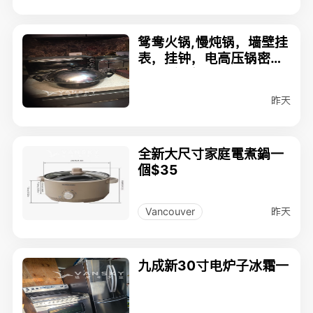
鸳鸯火锅,慢炖锅，墙壁挂
表，挂钟，电高压锅密封
圈，暖风机，
昨天
全新大尺寸家庭電煮鍋一
個$35
昨天
Vancouver
九成新30寸电炉子冰霜一