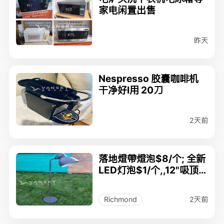
家电闲置出售
昨天
Nespresso 胶囊咖啡机
干净好I用 20刀
2天前
落地燈帶燈泡$8/个; 全新
LED灯泡$1/个,,12"吸顶
灯(双灯头);
2天前
Richmond