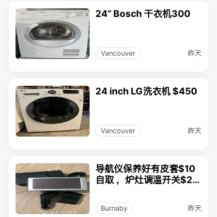
24” Bosch 干衣机300
昨天
Vancouver
24 inch LG洗衣机 $450
昨天
Vancouver
导航仪保养好有皮套$10
自取 ，炉灶调温开关$20
(型号如图）及各种开关如
下：
昨天
Burnaby