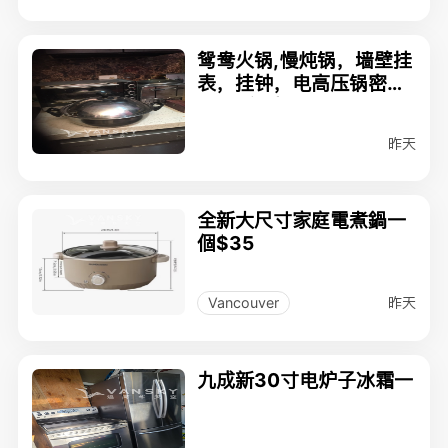
鸳鸯火锅,慢炖锅，墙壁挂
表，挂钟，电高压锅密封
圈，暖风机，
昨天
全新大尺寸家庭電煮鍋一
個$35
昨天
Vancouver
九成新30寸电炉子冰霜一