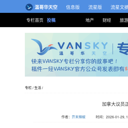
温哥华天空
信息版
流星版
流星文
专栏首页
投稿
地产
财经
旅
专栏
/
生活
/
加拿大议员
作者：
芥末辣椒
时间：2026-01-29, 1
版权归Vansky所有，转载请标注链接。