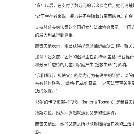
“多年以后，在支付了数万元的诉讼费之后，她们清楚
“对于幸存者来说，暴力并不会随着分离而结束。它会
支持赫普夫纳法案的全国妇女与法律协会表示，全国近
的最大利益得到尊重。
赫普夫纳表示，她已获得绿党领袖伊丽莎白·梅、新民
加拿大
妇女庇护团体的倡导主任凯特琳·盖格-巴兹维奇（Kai
和分居后虐待的儿童和家庭产生“拯救生命”的影响。
“我们看到，即使父亲的暴力行为有确凿的证据，法
亲有任何联系，”盖格-巴兹维奇说。“这项法案至关
决的依据。”
15岁的伊斯梅娜·托斯坎（Ismena Toscan）
托斯坎说，她从四岁起就遭到父亲的性虐待。
赫普夫纳说，她的父亲之所以能够继续留在她的生活中，是因为他
态。