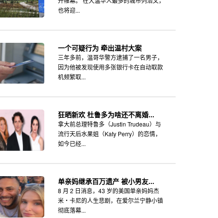
开帷幕。 在大温华人最多的城市列治文，
也将迎...
一个可疑行为 牵出温村大案
三年多前，温哥华警方逮捕了一名男子，
因为他被发现使用多张银行卡在自动取款
机频繁取...
狂晒新欢 杜鲁多为啥还不离婚...
拿大前总理特鲁多（Justin Trudeau）与
流行天后水果姐（Katy Perry）的恋情，
如今已经...
单亲妈继承百万遗产 被小男友...
8 月 2 日消息，43 岁的美国单亲妈妈杰
米・卡尼的人生悲剧，在爱尔兰宁静小镇
彻底落幕...