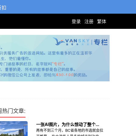
折扣
登录
注册
繁体
周热门文章:
一张AI图片，为什么惊动了整个...
再有不到三个月，BC省各地的市选就会拉