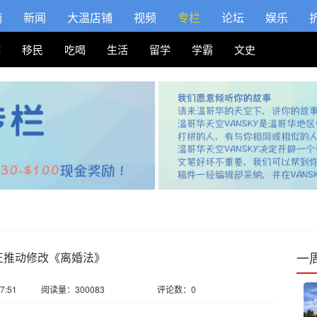
摘
新闻
大温店铺
视频
专栏
论坛
娱乐
游
移民
吃喝
生活
留学
学霸
文史
一
正推动修改《离婚法》
7:51
阅读量：300083
评论数：0