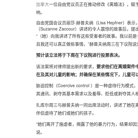
加拿大
一位自由党议员正在推动修改《离婚法》，赋
响。
自由党国会议员丽莎·赫普夫纳（Lisa Hepfner
（Suzanne Zaccour）讲述的令人震惊的故事后
“（她）向我讲述了所有这些受害者的故事。我以前
且我还可以真正做些事情，”赫普夫纳周三在下议院说
预计该立法将于下周在下议院进行投票表决。
该法案将对律师提出新的要求，
要求他们在离婚案件
在及其对儿童的影响；并确保在某些情况下，儿童可
胁迫控制（Coercive control ）是一种虐待
其通讯、剥夺其基本需求以及羞辱、贬低或剥夺其人
扎库尔周三与赫普夫纳一同出席活动时，讲述了她在
伴侣虐待了她们或她们的孩子。
“她们离开了施虐者，揭露了他的暴力行为，结果却因为被
说。