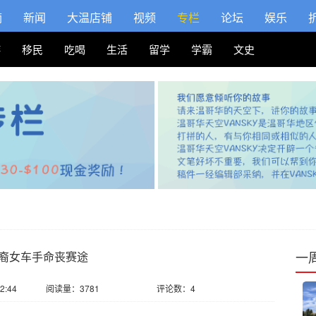
摘
新闻
大温店铺
视频
专栏
论坛
娱乐
游
移民
吃喝
生活
留学
学霸
文史
一
裔女车手命丧赛途
2:44
阅读量：3781
评论数：4