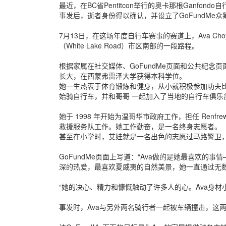
最近，在BC省Pentitcon举行的奥卡那根Ganfo
事发后，逝者身份得以确认，并设立了GoFundMe
7月13日，在这场年度自行车赛事的赛道上，Ava C
（White Lake Road）市区南部的一段路程。
根据家属在社交媒体、GoFundMe页面和公共纪念页面上
长大，在西蒙弗雷泽大学获得本科学位。
她一生热衷于体育锻炼和健身，从小就积极参加功夫比
始骑自行车，并和哥哥 一起加入了当地的自行车俱乐
她于 1998 年开始为温哥华市政府工作，担任 Renf
救援服务队工作。她工作勤奋，是一名终身志愿者。
甚至在小学时，艾娃就是一名出色的志愿过马路警卫
GoFundMe页面上写道：“Ava做的是她最喜欢
深的热爱，最喜欢夏威夷的自然美景，她一直通过无数
“她的决心、精力和慷慨触动了许多人的心。Ava身材
事发时，Ava与另外两名骑行者一起被车辆撞击，这