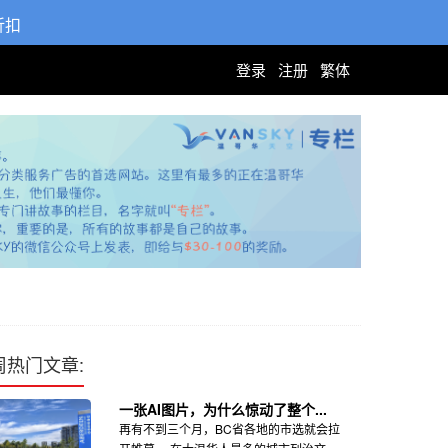
折扣
登录
注册
繁体
周热门文章:
一张AI图片，为什么惊动了整个...
再有不到三个月，BC省各地的市选就会拉