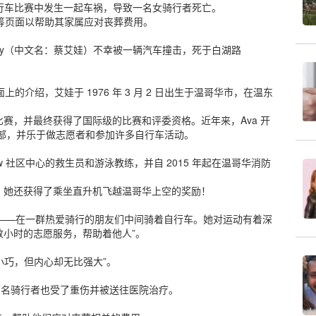
ndo自行车比赛中发生一起车祸，导致一名女骑行者死亡。
众筹页面以帮助其家属应对丧葬费用。
hoy（中文名：蔡艾娃）不幸被一辆汽车撞击，死于白湖路
的介绍，艾娃于 1976 年 3 月 2 日出生于温哥华市，在温东
赛，并最终获得了国际级的比赛和评委资格。近年来，Ava 开
部，并乐于做志愿者和参加许多自行车活动。
rew 社区中心的救生员和游泳教练，并自 2015 年起在温哥华消防
，她还获得了乘坐直升机飞越温哥华上空的奖励！
的事情——在一群热爱骑行的朋友们中间骑着自行车。她对运动有着深
小时的志愿服务，帮助着他人”。
小巧，但内心却无比强大”。
两名骑行者也受了重伤并被送往医院治疗。