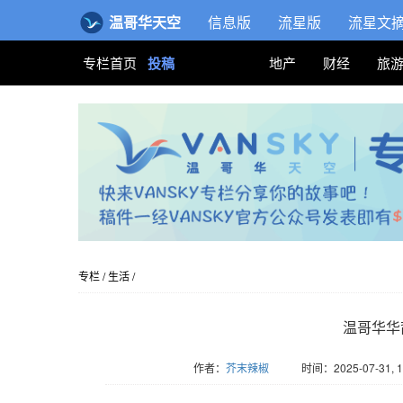
温哥华天空
信息版
流星版
流星文
专栏首页
投稿
地产
财经
旅
专栏
/
生活
/
温哥华华
作者：
芥末辣椒
时间：2025-07-31, 1
版权归Vansky所有，转载请标注链接。