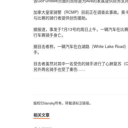
该GoFundMe页面的目标是为Ava的家属提供财务
加拿大皇家骑警（RCMP）目前正在调查此事故。奥卡那
与比赛的骑行者提供创伤援助。
据报道，事发于7月13号的周日上午，一辆汽车在比赛路
行车赛骑手身亡。
据目击者称，一辆汽车在白湖路（White Lake Road）
手。
目击者虽然对其中一名受伤的骑手进行了心肺复苏（C
另外两名骑手也受了重伤……
版权归Vansky所有，转载请标注链接。
版权归Vansky所有，转载请标注链接。
相关文章