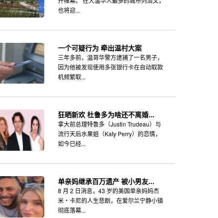
开帷幕。 在大温华人最多的城市列治文，
也将迎...
一个可疑行为 牵出温村大案
三年多前，温哥华警方逮捕了一名男子，
因为他被发现使用多张银行卡在自动取款
机频繁取...
狂晒新欢 杜鲁多为啥还不离婚...
拿大前总理特鲁多（Justin Trudeau）与
流行天后水果姐（Katy Perry）的恋情，
如今已经...
单亲妈继承百万遗产 被小男友...
8 月 2 日消息，43 岁的美国单亲妈妈杰
米・卡尼的人生悲剧，在爱尔兰宁静小镇
彻底落幕...