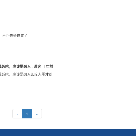
，不回去争位置了
饭吃，应该要融入 - 游客 1年前
混饭吃，应该要融入印度人圈才对
«
1
»