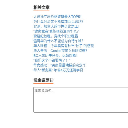
相关文章
大温独立屋价格跌幅最大TOP5！
为什么列治文不能增加匹克球场？
实测，加拿大超市性价比之王！
“建房竞赛”真能拯救温哥华么？
聘经纪放租，竟找个职业租霸
温哥华为什么不能成为自行车城？
华人吐槽：今年卖房有种当“孙子”的感觉
华人亲历：Costco提前入场啥待遇？
BC人亲历牛仔节，远超想象！
“我们这个小镇要垮了！”
华女感叹：“买房是最糟糕的决定”！
华人“断舍离” 年省4万刀还清学贷
我来说两句