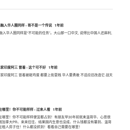
融入华人圈同样 - 哥不是一个传说 1年前
人融入华人圈同样是“不可能的任务”。大山那一口中文, 说得比中国人还麻利,
了
印度阿三 冒着 - 这个可不好 1年前
家印度阿三 冒着被砸鸡蛋 都要上街耍贱 华人要勇敢 不适应旧改造它 战天
哪里！你不可能样样 - 过耒人看 1年前
在哪里！你不可能样样便宜都占到！有朋友早30年前就耒温哥华、心思很
图加拿大PR、来来往往、结果国内生意也没成、什么钱都没有纂到、温哥
在租人房子住！什么都没抓到！看看自己需要在哪里！