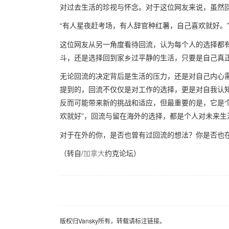
对过去生活的珍视与怀念。对于这位网友来说，虽然
“有人星夜赶考场，有人辞官种红薯，自己喜欢就好。
这位网友从另一角度看待回流，认为每个人的选择都
斗，还是选择回到家乡过平静的生活，只要是自己真
无论回流的决定背后是生活的压力，还是对自己内心
提到的，回流不仅仅是对工作的选择，更是对自我认
反而可能带来新的挑战和适应，但最重要的是，它是
欢就好”，回流与留在海外的选择，都是个人对未来生
对于在外的你，是否也曾有过回流的想法？你是否也
（转自/
加拿大
约克论坛）
版权归Vansky所有，转载请标注链接。
版权归Vansky所有，转载请标注链接。