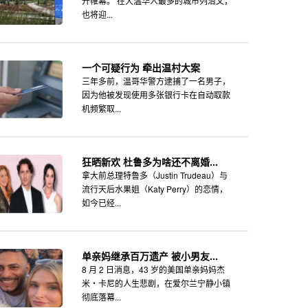
开帷幕。 在大温华人最多的城市列治文，
也将迎...
一个可疑行为 牵出温村大案
三年多前，温哥华警方逮捕了一名男子，
因为他被发现使用多张银行卡在自动取款
机频繁取...
狂晒新欢 杜鲁多为啥还不离婚...
拿大前总理特鲁多（Justin Trudeau）与
流行天后水果姐（Katy Perry）的恋情，
如今已经...
单亲妈继承百万遗产 被小男友...
8 月 2 日消息，43 岁的美国单亲妈妈杰
米・卡尼的人生悲剧，在爱尔兰宁静小镇
彻底落幕...