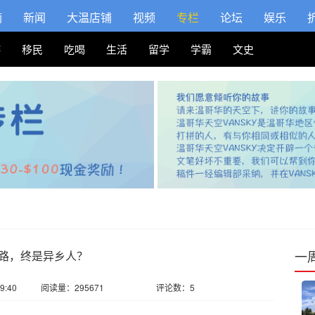
摘
新闻
大温店铺
视频
专栏
论坛
娱乐
游
移民
吃喝
生活
留学
学霸
文史
一
路，终是异乡人？
9:40
阅读量：295671
评论数：5