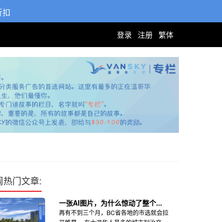
折扣
登录
注册
繁体
周热门文章:
一张AI图片，为什么惊动了整个...
再有不到三个月，BC省各地的市选就会拉