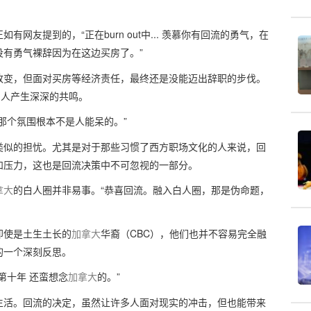
友提到的，“正在burn out中... 羡慕你有回流的勇气，在
有勇气裸辞因为在这边买房了。”
改变，但面对买房等经济责任，最终还是没能迈出辞职的步伐。
的人产生深深的共鸣。
那个氛围根本不是人能呆的。”
类似的担忧。尤其是对于那些习惯了西方职场文化的人来说，回
和压力，这也是回流决策中不可忽视的一部分。
拿大
的白人圈并非易事。“恭喜回流。融入白人圈，那是伪命题，
即使是土生土长的
加拿大
华裔（CBC），他们也并不容易完全融
的一个深刻反思。
第十年 还蛮想念
加拿大
的。”
生活。回流的决定，虽然让许多人面对现实的冲击，但也能带来