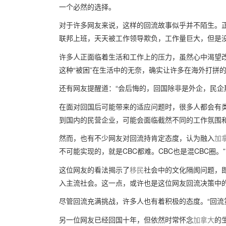
一个必然的选择。
对于许多网友来说，这样的回流故事似乎并不陌生。正如有网
联邦上班，天天被工作领导欺负，工作量巨大，但是没
许多人正面临着生活和工作上的压力，虽然心中渴望
这种“被困”在生活中的无奈，确实让许多在海外打拼
还有网友提醒道：“会后悔的，回国除非是外企，民企
在面对回国后可能带来的适应问题时，很多人都会有
到国内的民营企业，可能会面临截然不同的工作氛围
然而，也有不少网友对回流持肯定态度，认为融入
加
不可能实现的，就是CBC都难。CBC也是混CBC圈。”
这位网友的看法揭示了
移民
社会中的文化隔阂问题，
入主流社会。这一点，或许也是这位网友回流决策中
尽管回流充满挑战，许多人也有着积极的态度。“回流
另一位网友已经回国十年，但依然时常怀念
加拿大
的