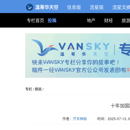
温哥华天空
信息版
流星版
流星文
专栏首页
投稿
地产
财经
旅
专栏
/
移民
/
十年加国
作者：
芥末辣椒
时间：2025-07-13, 0
版权归Vansky所有，转载请标注链接。