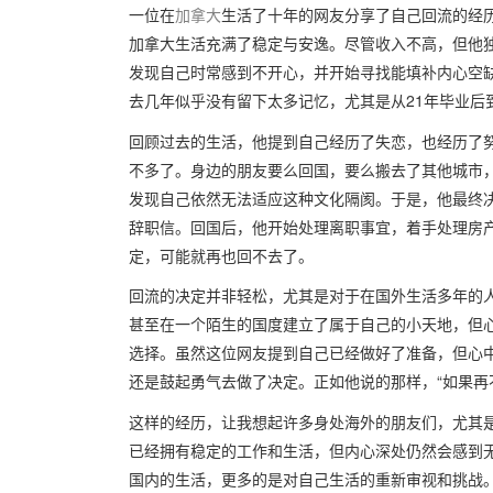
一位在
加拿大
生活了十年的网友分享了自己回流的经
加拿大生活充满了稳定与安逸。尽管收入不高，但他
发现自己时常感到不开心，并开始寻找能填补内心空
去几年似乎没有留下太多记忆，尤其是从21年毕业后
回顾过去的生活，他提到自己经历了失恋，也经历了
不多了。身边的朋友要么回国，要么搬去了其他城市
发现自己依然无法适应这种文化隔阂。于是，他最终
辞职信。回国后，他开始处理离职事宜，着手处理房
定，可能就再也回不去了。
回流的决定并非轻松，尤其是对于在国外生活多年的
甚至在一个陌生的国度建立了属于自己的小天地，但
选择。虽然这位网友提到自己已经做好了准备，但心
还是鼓起勇气去做了决定。正如他说的那样，“如果再
这样的经历，让我想起许多身处海外的朋友们，尤其
已经拥有稳定的工作和生活，但内心深处仍然会感到
国内的生活，更多的是对自己生活的重新审视和挑战