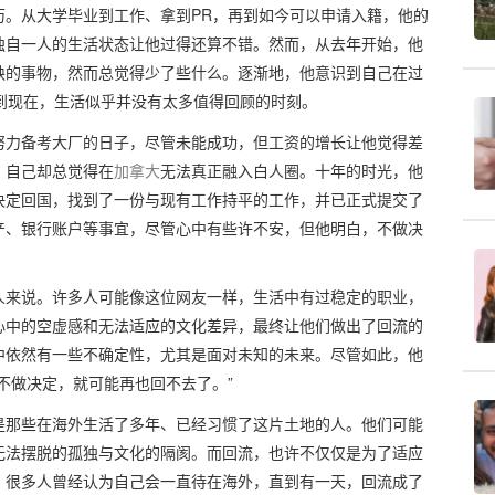
历。从大学毕业到工作、拿到PR，再到如今可以申请入籍，他的
独自一人的生活状态让他过得还算不错。然而，从去年开始，他
缺的事物，然而总觉得少了些什么。逐渐地，他意识到自己在过
到现在，生活似乎并没有太多值得回顾的时刻。
努力备考大厂的日子，尽管未能成功，但工资的增长让他觉得差
，自己却总觉得在
加拿大
无法真正融入白人圈。十年的时光，他
决定回国，找到了一份与现有工作持平的工作，并已正式提交了
产、银行账户等事宜，尽管心中有些许不安，但他明白，不做决
人来说。许多人可能像这位网友一样，生活中有过稳定的职业，
心中的空虚感和无法适应的文化差异，最终让他们做出了回流的
中依然有一些不确定性，尤其是面对未知的未来。尽管如此，他
不做决定，就可能再也回不去了。”
是那些在海外生活了多年、已经习惯了这片土地的人。他们可能
无法摆脱的孤独与文化的隔阂。而回流，也许不仅仅是为了适应
。很多人曾经认为自己会一直待在海外，直到有一天，回流成了