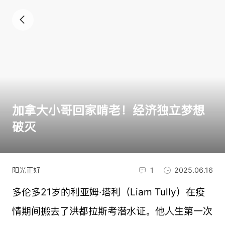
加拿大小哥回家啃老！经济独立梦想
破灭
阳光正好
1
2025.06.16
多伦多21岁的利亚姆·塔利（Liam Tully）在疫
情期间搬去了洪都拉斯考潜水证。他人生第一次