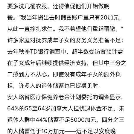
要多洗几桶衣服，还得催促他们开始做晚
餐。“我当年搬出去时储蓄账户里只有20加元，
从此一直挣扎求生。我不希望他们重蹈覆辙。”
许多家庭对抚养成年子女的财务义务准备不足：
去年秋季TD银行调查中，超半数受访者预计需
在子女成年后继续提供经济支持，但其中三分之
二感到力不从心。即使没有成年子女的额外负
担，许多人的退休储蓄也已捉襟见肘。
安大略省医疗保健养老金计划委托的调查显示，
64%的55至64岁加拿大人担忧退休金不足，未
退休人群中44%储蓄不足5000加元，四分之三
的人储蓄低于10万加元——远不足以安度晚