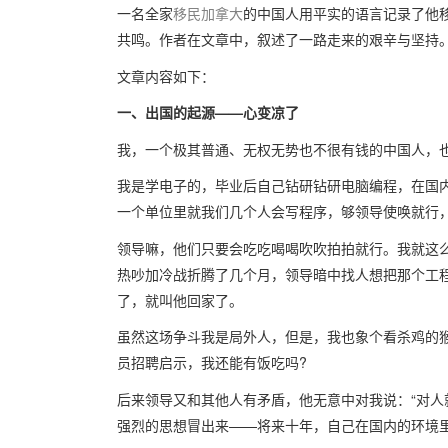
一名全家
移民
加拿大
的中国人用平实的语言记录了他
共鸣。作者在文章中，叙述了一路走来的艰辛与坚持
文章内容如下：
一、出国的起源——心变凉了
我，一个极其普通、无权无势也不很有钱的中国人，
我是学电子的，毕业后自己钻研钻研电脑编程，在国内
一个单位里就我们几个人会写程序，够领导使唤就行
领导嘛，他们只要会吃吃喝喝吹吹拍拍就行。我就这么
热吵加冷战折腾了几个月，领导暗中找人想把那个工
了，就叫他回家了。
虽然这场争斗我是局外人，但是，我也象个看杀鸡的猴
员招聘启示，我还能有饭吃吗?
后来领导又和其他人有矛盾，他无意中对我说：“对人
强烈的思想冒出来——将来十年，自己在国内的环境里