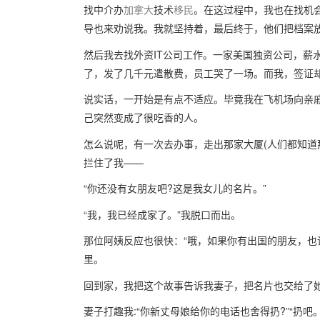
找中介办
加拿大
技术
移民
。在这过程中，我也在找机
导也来劝说我。我就坚持着，最后终于，他们把档案
然后我去找外资IT公司工作。一家美国独资公司，薪
了，发了几千元遣散费，员工哭了一场。而我，签证
说实话，一开始是有点不适应。毕竟我在飞机场向亲
己突然变成了很吃香的人。
怎么说呢，有一次去办事，走出那家大厦(人们都知道
拦住了我——
“你还没有女朋友吧?这是我女儿的名片。”
“我，我已经成家了。”我脱口而出。
那位阿姨反应也很快：“哦，如果你有出国的朋友，也
里。
回到家，我把这个故事告诉我妻子，把名片也交给了她。
妻子打趣我:“你新丈母娘给你的电话也舍得扔?”“扔