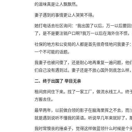
的滋味真是让人飘飘然。
妻子遇到的事情更让人哭笑不得。
她打电话去社区询问：“我出国了以后，万一以后要回来
了，是不是要注销户口啊?我万一以后在海外住不惯，
社保的地方和公安局的人都是首先很奇怪地问我妻子：
一个不可能的话题。
我妻子也被问傻了，还是耐心地再重复一遍问题，他
们自己没有遇到过。妻子还是不放心国外到底怎么样
二、终于出国了 举目无亲
租间房间住下来。找了一家工厂，做流水线工人。终
方搬去住。
最早两年，以前做白领的影子在脑海里挥之不去，而
就是遇到说听不懂我的英语。听说早几年来就好了，那
我时常懊丧的捶桌子，觉得这样做蓝领什么时候是个