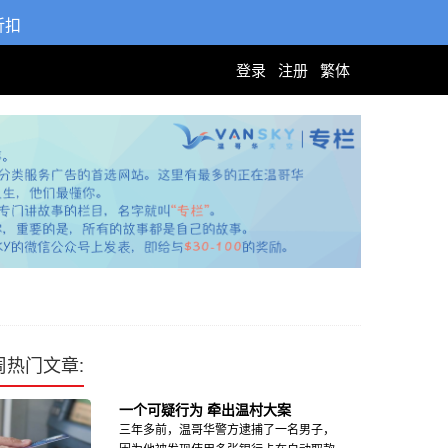
折扣
登录
注册
繁体
周热门文章:
一个可疑行为 牵出温村大案
三年多前，温哥华警方逮捕了一名男子，