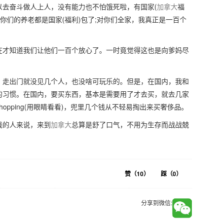
以去奋斗做人上人，没有能力也不怕饿死啦，有国家(
加拿大
福
你们的养老都是国家(福利)包了;对你们全家，我真正是一百个
在才知道我们让他们一百个放心了。一时竟觉得这也是向爹妈尽
。走出门就没见几个人，也没啥可玩乐的。但是，在国内，我和
的习惯。在国内，要买东西，基本是需要用了才去买，就去几家
hopping(用眼睛看看)，兜里几个钱从不轻易掏出来买奢侈品。
钱的人来说，来到
加拿大
总算是舒了口气，不用为生存而战战兢
赞（
10
）
踩（
0
）
分享到微信: