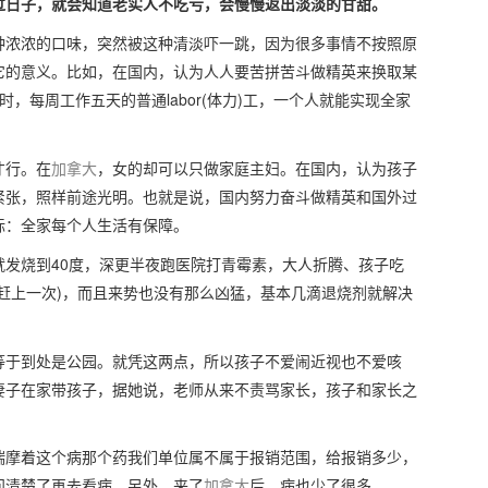
过日子，就会知道老实人不吃亏，会慢慢返出淡淡的甘甜。
种浓浓的口味，突然被这种清淡吓一跳，因为很多事情不按照原
它的意义。比如，在国内，认为人人要苦拼苦斗做精英来换取某
时，每周工作五天的普通labor(体力)工，一个人就能实现全家
才行。在
加拿大
，女的却可以只做家庭主妇。在国内，认为孩子
紧张，照样前途光明。也就是说，国内努力奋斗做精英和国外过
标：全家每个人生活有保障。
发烧到40度，深更半夜跑医院打青霉素，大人折腾、孩子吃
赶上一次)，而且来势也没有那么凶猛，基本几滴退烧剂就解决
等于到处是公园。就凭这两点，所以孩子不爱闹近视也不爱咳
妻子在家带孩子，据她说，老师从来不责骂家长，孩子和家长之
揣摩着这个病那个药我们单位属不属于报销范围，给报销多少，
问清楚了再去看病。另外，来了
加拿大
后，病也少了很多。