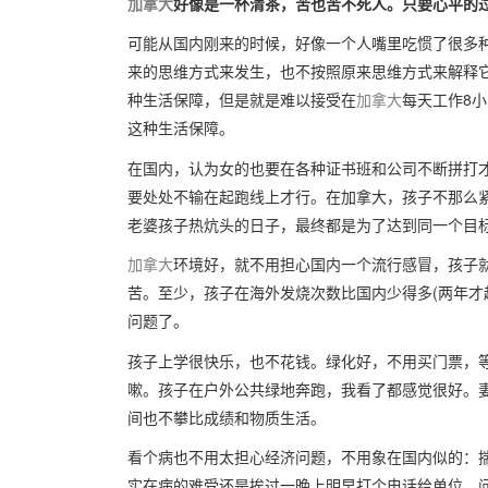
加拿大
好像是一杯清茶，苦也苦不死人。只要心平的
可能从国内刚来的时候，好像一个人嘴里吃惯了很多
来的思维方式来发生，也不按照原来思维方式来解释
种生活保障，但是就是难以接受在
加拿大
每天工作8小
这种生活保障。
在国内，认为女的也要在各种证书班和公司不断拼打
要处处不输在起跑线上才行。在加拿大，孩子不那么
老婆孩子热炕头的日子，最终都是为了达到同一个目
加拿大
环境好，就不用担心国内一个流行感冒，孩子就
苦。至少，孩子在海外发烧次数比国内少得多(两年才
问题了。
孩子上学很快乐，也不花钱。绿化好，不用买门票，
嗽。孩子在户外公共绿地奔跑，我看了都感觉很好。
间也不攀比成绩和物质生活。
看个病也不用太担心经济问题，不用象在国内似的：
实在病的难受还是挨过一晚上明早打个电话给单位，