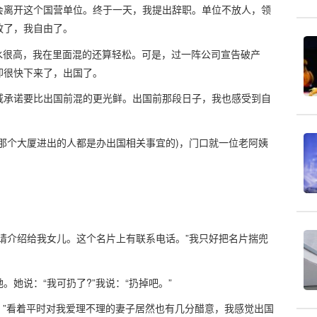
会离开这个国营单位。终于一天，我提出辞职。单位不放人，领
放了，我自由了。
水很高，我在里面混的还算轻松。可是，过一阵公司宣告破产
却很快下来了，出国了。
戚承诺要比出国前混的更光鲜。出国前那段日子，我也感受到自
那个大厦进出的人都是办出国相关事宜的)，门口就一位老阿姨
请介绍给我女儿。这个名片上有联系电话。”我只好把名片揣兜
她说：“我可扔了?”我说：“扔掉吧。”
吧。”看着平时对我爱理不理的妻子居然也有几分醋意，我感觉出国