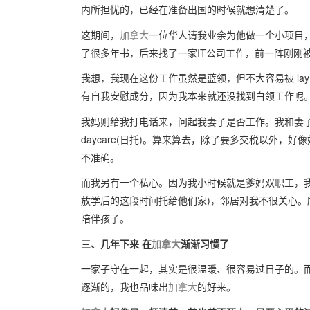
内所担忧的，已经在准备出国的时候就想清楚了。
这期间，
加拿大
一位华人请我业余为他做一个小项目
了很多年书，后来找了一家IT公司工作，前一阵刚刚被 lay
我想，我现在这份工作虽然是蓝领，但不大容易被 la
有自我安慰成分，因为我本来就还没找到白领工作呢
我妈则给我打电话来，问起我妻子是否工作。我和妻
daycare(日托)。算来算去，除了要多交税以外，好
不准确。
而我另有一个私心。因为我小时候就是爹妈双职工，
放学后的这段时间托给他们家)，邻居对我不很关心
陪伴孩子。
三、几年下来 在
加拿大
渐渐习惯了
一家子守在一起，其实是很温暖、很容易过日子的。
逐渐的，我也品味出
加拿大
的好来。