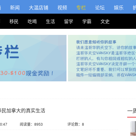
摘
新闻
大温店铺
视频
专栏
论坛
娱乐
游
移民
吃喝
生活
留学
学霸
文史
一
移民加拿大的真实生活
0:47
阅读量：8953
评论数：8