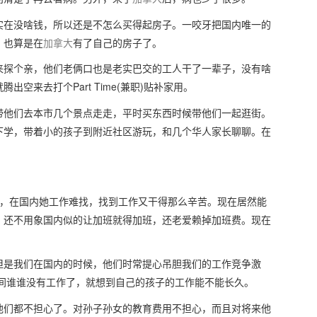
实在没啥钱，所以还是不怎么买得起房子。一咬牙把国内唯一的
，也算是在
加拿大
有了自己的房子了。
来探个亲，他们老俩口也是老实巴交的工人干了一辈子，没有啥
空来去打个Part Time(兼职)贴补家用。
带他们去本市几个景点走走，平时买东西时候带他们一起逛街。
下学，带着小的孩子到附近社区游玩，和几个华人家长聊聊。在
好，在国内她工作难找，找到工作又干得那么辛苦。现在居然能
，还不用象国内似的让加班就得加班，还老爱赖掉加班费。现在
但是我们在国内的时候，他们时常提心吊胆我们的工作竞争激
之间谁谁没有工作了，就想到自己的孩子的工作能不能长久。
他们都不担心了。对孙子孙女的教育费用不担心，而且对将来他