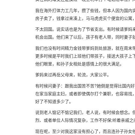
我在海外打体力工几年，攒了些钱，但本人因为国内
房子卖了，钱拿过来凑上，马马虎虎买个便宜的公寓
不太回国。说实话也是为了节省支出。有时候请爹妈
机会出国。他们来了以后，孩子有老人带，同时妻子就腾出
我们也没有时间精力金钱带爹妈到处旅游，就在周末
更多时候是平时我们上班他们带孩子，接送大孩子上
他们眼里，和孙子女相处是感情上的很大满足。
爹妈来过再岳父母来，轮流，大家公平。
有时候问妻子：跟我出国苦不苦?她倒是觉得比国内
在家当家庭主妇，或者即使偶尔打个兼职，也容易找
好了不知道多少了。
说到老人惦记不惦记我们，老人说，有时候会想念。
烈、或者单位人际情况复杂，工作不好保;听着亲戚
现在呢，至少对我这家没有担心了，而且连孙子孙女