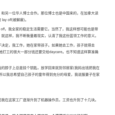
，和另一位华人博士合作。那位博士也是中国来的，在加拿大读
 off(被解雇)。
y off，我全家的稳定生活需要它。当然了，我这样想可能也是带
。就这样，我不断衡量着现实，认清了我这份蓝领工作的意义。
子决定，我工作，她在家带孩子。如果她去工作，孩子就得去
像她打工的很大一部分钱还要交给daycare。也不知道这样算准确
我的脖子上总是挂个钥匙，放学回来就到邻居家(我妈出钱把我在
。所以我总希望自己孩子的童年得到充分的母爱，我说服妻子在家
而我在这家工厂逐渐升到了机器操作员，工资也升到了十几块。