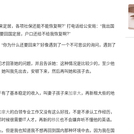
定居，各项社保还能不能恢复啊?” 打电话给公安局：“我出国
要回国定居，户口还给不给我恢复啊?”
“你为什么还要回来?”好像遇到了一个不可思议的询问，遇到了
们才回答她的问题，并且告诉她：这种情况是比较少的，至少他
，她叫我先出去，安顿下来，然后再叫她和孩子去。
于有了基本稳定的收入，叫妻子孩子来
加拿大
，再新租大些的地
加拿大
的白领专业工作又没有这么好找，不是不承认工作经历，
时候很需要IT人才，再新的
移民
也不会嫌弃听不懂他的英语。
头。但是我也知道我不想再回到国内那种环境中去。因为我在国