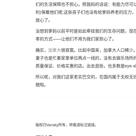
们的生活保障也不担心。照我妈的话说：有能力尽可
利)保着他们呢;这些孩子们也没有给爹妈养老的压力，
放心了。
没想到爹妈以前平时是如此牵挂我们的生存问题，现
孝的方式——让他们不用为我们家担心了。
确实，
加拿大
很寂寞。比起中国来，加拿大人口稀少
妻子也是忙着家里单位两点一线的，没有去娱乐场所
质量保证、价格实惠的店。出去逛街，也多数是eye-s
所以呢，对我们这家老实巴交的，在国内属于无权无
兢啦。
版权归Vansky所有，转载请标注链接。
版权归Vansky所有，转载请标注链接。