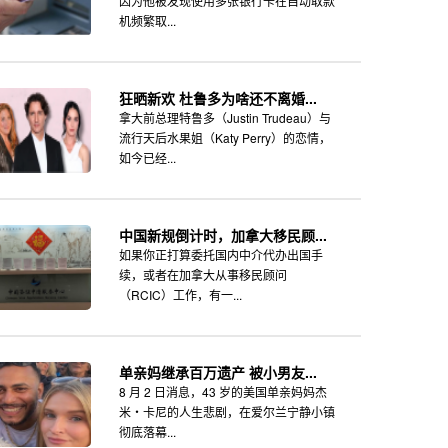
因为他被发现使用多张银行卡在自动取款
机频繁取...
狂晒新欢 杜鲁多为啥还不离婚...
拿大前总理特鲁多（Justin Trudeau）与
流行天后水果姐（Katy Perry）的恋情，
如今已经...
中国新规倒计时，加拿大移民顾...
如果你正打算委托国内中介代办出国手
续，或者在加拿大从事移民顾问
（RCIC）工作，有一...
单亲妈继承百万遗产 被小男友...
8 月 2 日消息，43 岁的美国单亲妈妈杰
米・卡尼的人生悲剧，在爱尔兰宁静小镇
彻底落幕...