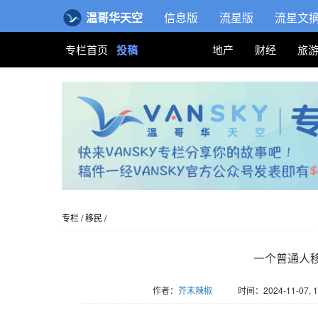
温哥华天空
信息版
流星版
流星文
专栏首页
投稿
地产
财经
旅
专栏
/
移民
/
一个普通人
作者：
芥末辣椒
时间：2024-11-07, 1
版权归Vansky所有，转载请标注链接。