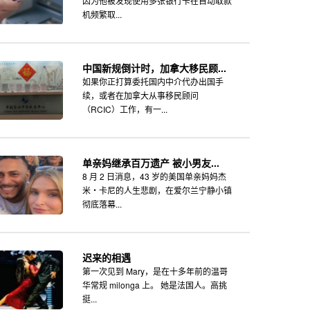
因为他被发现使用多张银行卡在自动取款
机频繁取...
中国新规倒计时，加拿大移民顾...
如果你正打算委托国内中介代办出国手
续，或者在加拿大从事移民顾问
（RCIC）工作，有一...
单亲妈继承百万遗产 被小男友...
8 月 2 日消息，43 岁的美国单亲妈妈杰
米・卡尼的人生悲剧，在爱尔兰宁静小镇
彻底落幕...
迟来的相遇
第一次见到 Mary，是在十多年前的温哥
华常规 milonga 上。 她是法国人。高挑
挺...