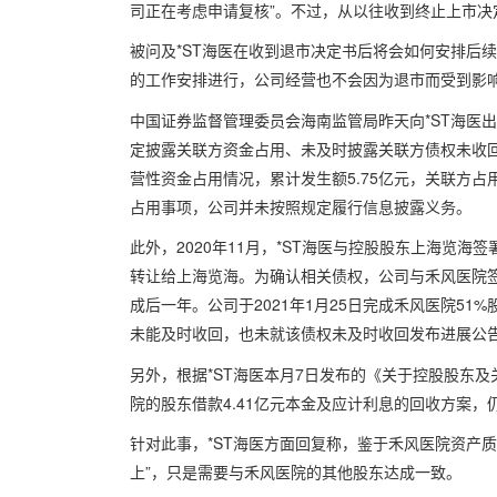
司正在考虑申请复核”。不过，从以往收到终止上市决定
被问及*ST海医在收到退市决定书后将会如何安排后续
的工作安排进行，公司经营也不会因为退市而受到影
中国证券监督管理委员会海南监管局昨天向*ST海医
定披露关联方资金占用、未及时披露关联方债权未收回
营性资金占用情况，累计发生额5.75亿元，关联方占
占用事项，公司并未按照规定履行信息披露义务。
此外，2020年11月，*ST海医与控股股东上海览海签
转让给上海览海。为确认相关债权，公司与禾风医院
成后一年。公司于2021年1月25日完成禾风医院51
未能及时收回，也未就该债权未及时收回发布进展公
另外，根据*ST海医本月7日发布的《关于控股股东
院的股东借款4.41亿元本金及应计利息的回收方案，
针对此事，*ST海医方面回复称，鉴于禾风医院资产
上”，只是需要与禾风医院的其他股东达成一致。