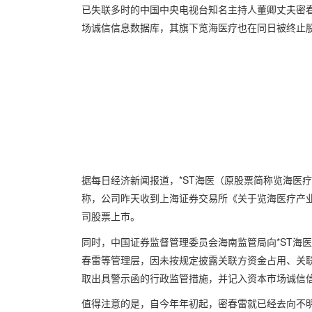
已失联多时的中国中央电视台知名主持人董卿丈夫密春
场诚信信息数据库，其旗下览海医疗也在同日被终止
据每日经济新闻报道，*ST海医（原股票简称览海医疗，
称，公司昨天收到上海证券交易所《关于览海医疗产
司股票上市。
同时，中国证券监督管理委员会海南监管局向*ST海
春雷等管理层，因未按规定披露关联方资金占用、关
取出具警示函的行政监管措施，并记入资本市场诚信
值得注意的是，自今年年初起，密春雷就已经去向不明