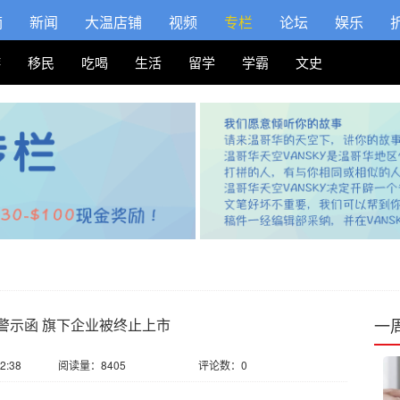
摘
新闻
大温店铺
视频
专栏
论坛
娱乐
游
移民
吃喝
生活
留学
学霸
文史
一
警示函 旗下企业被终止上市
2:38
阅读量：8405
评论数：0