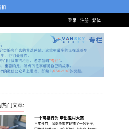
折扣
登录
注册
繁体
周热门文章:
一个可疑行为 牵出温村大案
三年多前，温哥华警方逮捕了一名男子，