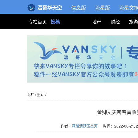
温哥华天空
信息版
流星版
流星文
专栏首页
投稿
地产
财经
旅
专栏
/
生活
/
董卿丈夫密春雷收
作者：
满船清梦压星河
时间：2022-06-21, 2
版权归Vansky所有，转载请标注链接。