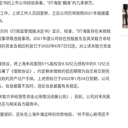
书的上市公司经验来看，*ST海医“翻身”的几率渺茫。
工作，上述工作人员回复称，之后公司仍将按照2021年报披露
响。
出示的《行政监管措施决定书》显示，经查，*ST海医存在未按规
事项等违规事项。2021年度公司存在控股股东及其关联方非经
用的资金及相应利息已于2022年6月7日归还。对上述关联方资金
署协议，将上海禾风医院51%股权及9.52亿元债权中的5.12亿元
签署了《借款协议》，约定剩余借款的偿还期限为自交易交割完
%股权的资产过户手续。上述债权已于2022年1月24日到期，公司
告，信息披露不及时，违反信息披露有关规定。
及关联方非经营性资金占用情况进展公告》，目前，公司对禾风医
仍在与相关各方磋商中。
质量很好，还处在上海外滩这样的优势地段，“并不担心款项还不