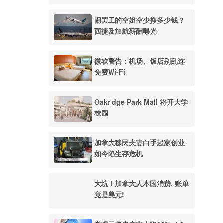
闹罢工的空姐空少挣多少钱？
西捷及加航薪酬曝光
微软警告：机场、饭店别乱连
免费Wi-Fi
Oakridge Park Mall 将开大学
校园
加拿大移民夫妻白手起家创业
如今陷生存危机
大坑！加拿大人本国消费, 账单
竟是美元!