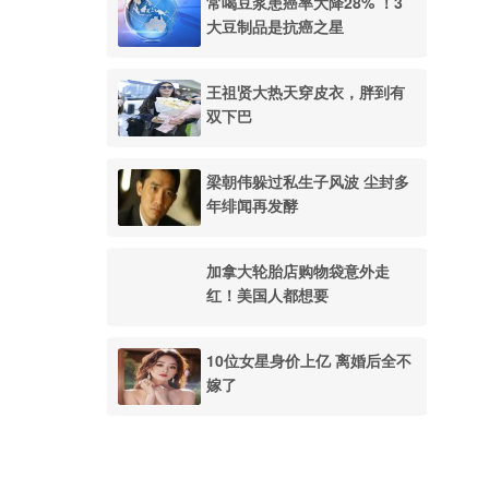
常喝豆浆患癌率大降28% ！3
大豆制品是抗癌之星
王祖贤大热天穿皮衣，胖到有
双下巴
梁朝伟躲过私生子风波 尘封多
年绯闻再发酵
加拿大轮胎店购物袋意外走
红！美国人都想要
10位女星身价上亿 离婚后全不
嫁了