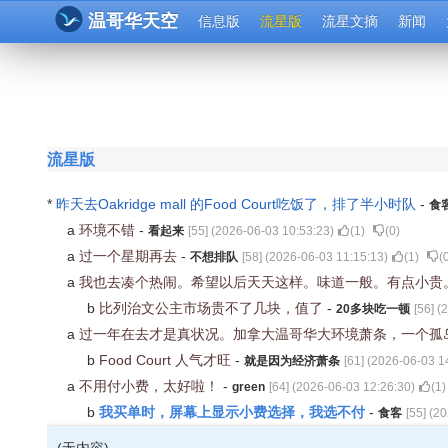
温哥华天空
信息版
流星版
流星文摘
新闻
流星版
*
昨天去Oakridge mall 的Food Court吃饭了，排了半小时队
-
食
a
环境不错
-
看起来
[
55
] (
2026-06-03 10:53:23
)
(
1
)
(
0
)
a
过一个星期再去
-
不想排队
[
58
] (
2026-06-03 11:15:13
)
(
1
)
(
a
我也去凑个热闹。希望以后天天这样。味道一般。有点小贵
b
比列治文公主市场贵不了几块，值了
-
20多块吃一顿
[
56
] (
2
a
过一年在去才是真状况。加拿大温哥华大环境萧条，一个孤
b
Food Court 人气才旺
-
就是因为经济萧条
[
61
] (
2026-06-03 1
a
不用付小费，太好啦！
-
green
[
64
] (
2026-06-03 12:26:30
)
(
1
)
我买单时，屏幕上显示小费选择，我选不付
b
-
食客
[
55
] (
20