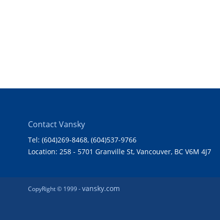
Contact Vansky
Tel: (604)269-8468
, (604)537-9766
Location: 258 - 5701 Granville St, Vancouver, BC V6M 4J7
vansky.com
CopyRight © 1999 -