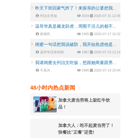
昨天下班回家气炸了！来探亲的公婆把我...
列治文李姐
2034
2026-07-31 12:06
温哥华真是藏龙卧虎，周围干活儿的都不...
新移民
1995
2026-07-17 10:32
闺蜜一句话把我说破防，我开始焦虑他是...
温哥华没有闲情
1987
2026-07-23 12:14
我请闺蜜去列治文吃饭，想跟她商量跟男...
不高兴
1980
2026-07-14 10:04
48小时内热点新闻
加拿大麦当劳将上架红牛饮
品！
加拿大人：吃不起麦当劳了！
快餐比“正餐”还贵!