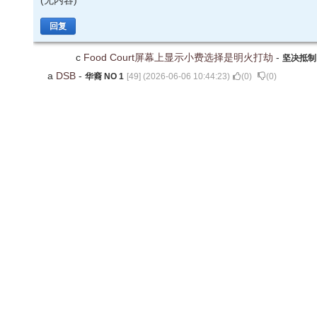
(无内容)
回复
c
Food Court屏幕上显示小费选择是明火打劫
-
坚决抵制
a
DSB
-
华裔 NO 1
[
49
] (
2026-06-06 10:44:23
)
(
0
)
(
0
)