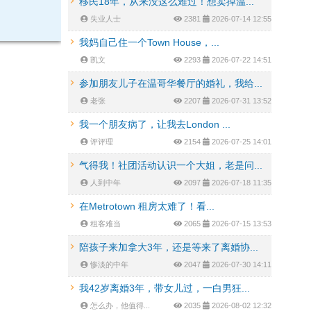
移民18年，从来没这么难过！想卖掉温...
失业人士
2381
2026-07-14 12:55
我妈自己住一个Town House，...
凯文
2293
2026-07-22 14:51
参加朋友儿子在温哥华餐厅的婚礼，我给...
老张
2207
2026-07-31 13:52
我一个朋友病了，让我去London ...
评评理
2154
2026-07-25 14:01
气得我！社团活动认识一个大姐，老是问...
人到中年
2097
2026-07-18 11:35
在Metrotown 租房太难了！看...
租客难当
2065
2026-07-15 13:53
陪孩子来加拿大3年，还是等来了离婚协...
惨淡的中年
2047
2026-07-30 14:11
我42岁离婚3年，带女儿过，一白男狂...
怎么办，他值得...
2035
2026-08-02 12:32