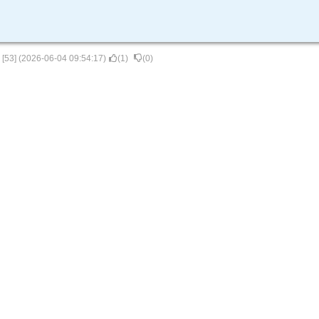
[
53
] (
2026-06-04 09:54:17
)
(
1
)
(
0
)