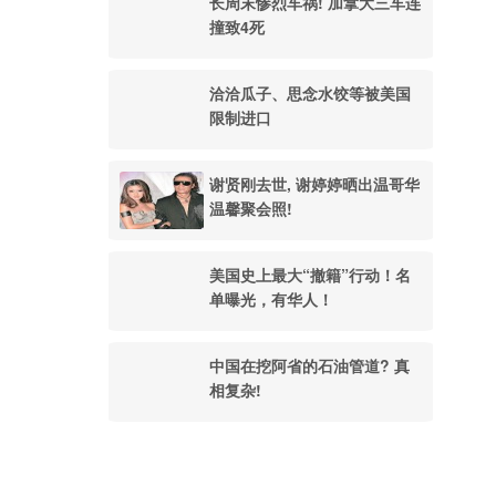
长周末惨烈车祸! 加拿大三车连
撞致4死
洽洽瓜子、思念水饺等被美国
限制进口
谢贤刚去世, 谢婷婷晒出温哥华
温馨聚会照!
美国史上最大“撤籍”行动！名
单曝光，有华人！
中国在挖阿省的石油管道? 真
相复杂!