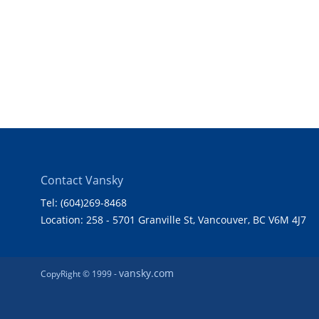
Contact Vansky
Tel: (604)269-8468
Location: 258 - 5701 Granville St, Vancouver, BC V6M 4J7
vansky.com
CopyRight © 1999 -