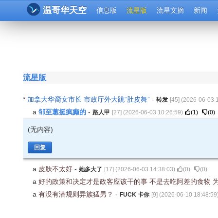
温哥华天空
信息版
流星版
流星文摘
新闻
流星版
*
加拿大华裔女市长 市政厅外大跳“肚皮舞”
-
转发
[
45
] (
2026-06-03 
邹至蕙挺疯癫的
a
-
路人甲
[
27
] (
2026-06-03 10:26:59
)
(
1
)
(
0
)
(无内容)
回复
a
皮肤不太好
-
她多大了
[
17
] (
2026-06-03 14:38:03
)
(
0
)
(
0
)
a
好的政策和决定才是政客应该干的事 不是去吃阿差的食物 
a
有没有潜规则异族猛男？
-
FUCK 卡你
[
9
] (
2026-06-10 18:48:59