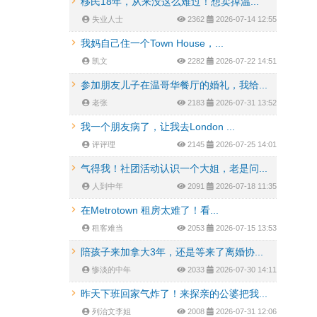
移民18年，从来没这么难过！想卖掉温...
失业人士
2362
2026-07-14 12:55
我妈自己住一个Town House，...
凯文
2282
2026-07-22 14:51
参加朋友儿子在温哥华餐厅的婚礼，我给...
老张
2183
2026-07-31 13:52
我一个朋友病了，让我去London ...
评评理
2145
2026-07-25 14:01
气得我！社团活动认识一个大姐，老是问...
人到中年
2091
2026-07-18 11:35
在Metrotown 租房太难了！看...
租客难当
2053
2026-07-15 13:53
陪孩子来加拿大3年，还是等来了离婚协...
惨淡的中年
2033
2026-07-30 14:11
昨天下班回家气炸了！来探亲的公婆把我...
列治文李姐
2008
2026-07-31 12:06