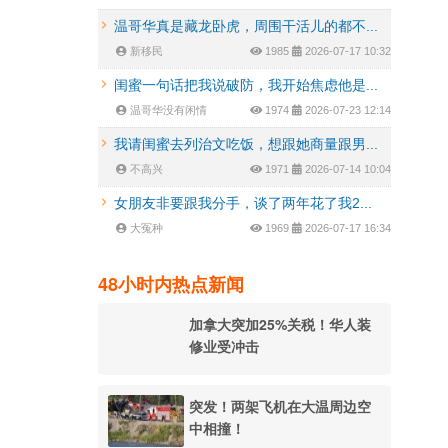
温哥华真是藏龙卧虎，周围干活儿的都不...
新移民
1985
2026-07-17 10:32
闺蜜一句话把我说破防，我开始焦虑他是...
温哥华没有闲情
1974
2026-07-23 12:14
我请闺蜜去列治文吃饭，想跟她商量跟男...
不高兴
1971
2026-07-14 10:04
女朋友非要跟我分手，谈了两年花了我2...
大冤种
1969
2026-07-17 16:34
48小时内热点新闻
加拿大突加25%关税！华人装
修业受冲击
突发！两架飞机在大温周边空
中相撞！