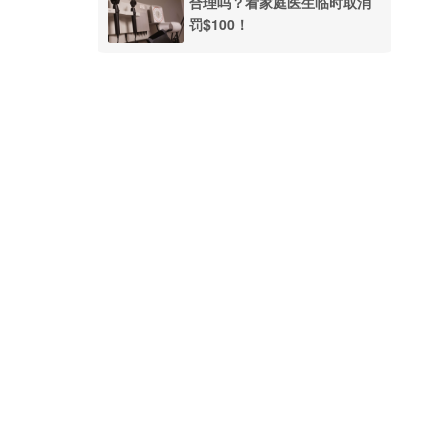
合理吗？看家庭医生临时取消
罚$100！