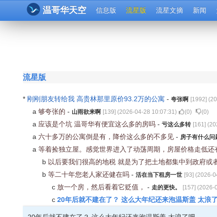
温哥华天空
信息版
流星版
流星文摘
新闻
流星版
*
刚刚朋友转给我 高贵林那里原价93.2万的公寓
-
夸张啊
[
1992
] (
20
a
够夸张的
-
山雨欲来啊
[
139
] (
2026-04-28 10:07:31
)
(
0
)
(
0
)
a
应该是个坑 温哥华有便宜这么多的房吗
-
亏这么多转
[
161
] (
20
a
六十多万的公寓倒是有，降价这么多的不多见
-
房子有什么问
a
等着捡独立屋。感觉世界进入了动荡周期，房屋价格走低还
b
以后要我们很高的地税 就是为了把土地都集中到政府或
b
等二十年您老人家还健在吗
-
活在当下租房一世
[
93
] (
2026-0
c
放一个房，然后看着它贬值，
-
走的更快。
[
157
] (
2026-0
20年后就不建在了？ 这么大年纪还来泡温斯盖 太浪
c