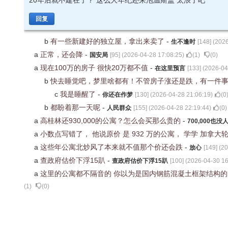
20年后就不建在了？ 这么大年纪还来泡温斯盖 太浪了吧
回复
b
有一些新建好的独立屋，拿出来卖了
-
生不逢时
[
148
] (
2026
a
正常，还会降
-
国安局
[
95
] (
2026-04-28 17:08:25
)
(
1
)
(
0
)
a
现在100万的房子 很快20万都不值
-
在这里预言
[
133
] (
2026-04
b
快去睡觉吧，梦里啥都有！不管房子涨还是跌，有一件
c
我是睡醒了
-
你还在作梦
[
130
] (
2026-04-28 21:06:19
)
(
0
b
都盼着那一天呢
-
人民群众
[
155
] (
2026-04-28 22:19:44
)
(
0
)
a
高桂林还930,000的公寓？怎么会买那么贵的
-
700,000也没
a
小数点写错了， 他说原价 是 932 万的公寓， 学学 加拿大轮胎 Ca
a
这些年公寓北炒风了本来就不值那个价还会跌
-
放心
[
149
] (
20
a
查政府估价下浮15趴
-
查政府估价下浮15趴
[
100
] (
2026-04-30 16
a
这里的公寓都不隔音的 你以为是国内钢筋混凝土框架结构的
(
1
)
(
0
)