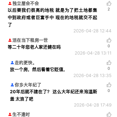
独立屋会不会
2
以后要我们很高的地税 就是为了把土地都集
中到政府或者巨富手中 现在的地税就交不起
了
2026-04-28 12:44
活在当下租房一世
0
等二十年您老人家还健在吗
2026-04-28 13:11
走的更快。
0
放一个房，然后看着它贬值，
2026-04-28 13:35
你多大年纪了
0
20年后就不建在了？ 这么大年纪还来泡温斯
盖 太浪了吧
2026-04-28 17:49
生不逢时