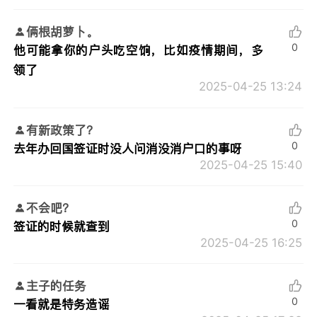
俩根胡萝卜。
0
他可能拿你的户头吃空饷，比如疫情期间，多
领了
2025-04-25 13:24
有新政策了？
0
去年办回国签证时没人问消没消户口的事呀
2025-04-25 15:40
不会吧？
0
签证的时候就查到
2025-04-25 16:25
主子的任务
0
一看就是特务造谣