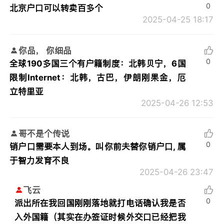
0
北京户口可以转卖百多个
2025-04-25 18:17
你品， 你细品
0
全球190多国三个有户籍制度：北韩贝宁，6国
限制Internet：北韩，古巴，伊朗刚果金，厄
立特里亚
2025-04-26 12:53
哥不是个传说
0
销户口需要本人到场。叫你前夫替你销户口, 属
于智力发育不良
2025-04-26 23:47
飞云
0
派出所在我回国刚刚落地就打电话确认我是否
入外国籍（其实在办签证时候外交口已经把我