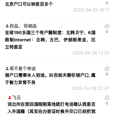
0
北京户口可以转卖百多个
2025-04-25 18:17
你品， 你细品
0
全球190多国三个有户籍制度：北韩贝宁，6国
限制Internet：北韩，古巴，伊朗刚果金，厄
立特里亚
2025-04-26 12:53
哥不是个传说
0
销户口需要本人到场。叫你前夫替你销户口, 属
于智力发育不良
2025-04-26 23:47
飞云
0
派出所在我回国刚刚落地就打电话确认我是否
入外国籍（其实在办签证时候外交口已经把我