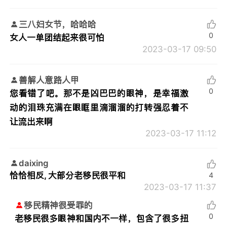
三八妇女节，哈哈哈
0
女人一单团结起来很可怕
2023-03-17 09:50
善解人意路人甲
0
您看错了吧。那不是凶巴巴的眼神，是幸福激
动的泪珠充满在眼眶里滴溜溜的打转强忍着不
让流出来啊
2023-03-17 11:12
daixing
恰恰相反, 大部分老移民很平和
4
2023-03-17 11:37
移民精神很受罪的
0
老移民很多眼神和国内不一样，包含了很多扭