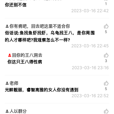
1
你还别不信
2023-03-16 22:42
你有病吧，回去吧这里不适合你
5
俗话说:鱼找鱼虾找虾，乌龟找王八，是你周围
的人才哪样吧?我观察怎么不一样?
2023-03-16 22:45
回你的王八洞去
3
你这只王八得性病
2023-03-16 23:16
老师
5
光鲜靓丽，睿智高雅的女人你没有遇到
2023-03-16 22:52
人以群分