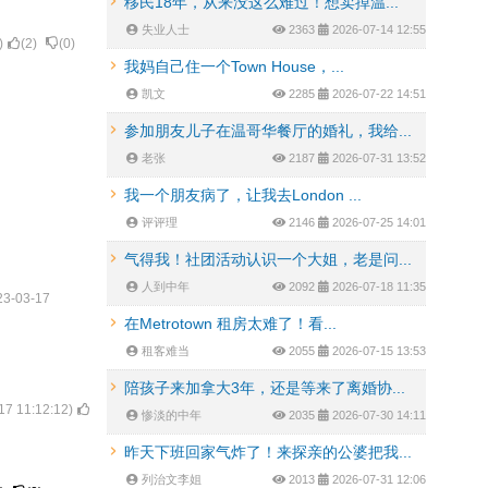
移民18年，从来没这么难过！想卖掉温...
失业人士
2363
2026-07-14 12:55
)
(
2
)
(
0
)
我妈自己住一个Town House，...
凯文
2285
2026-07-22 14:51
参加朋友儿子在温哥华餐厅的婚礼，我给...
老张
2187
2026-07-31 13:52
我一个朋友病了，让我去London ...
评评理
2146
2026-07-25 14:01
气得我！社团活动认识一个大姐，老是问...
人到中年
2092
2026-07-18 11:35
23-03-17
在Metrotown 租房太难了！看...
租客难当
2055
2026-07-15 13:53
陪孩子来加拿大3年，还是等来了离婚协...
17 11:12:12
)
惨淡的中年
2035
2026-07-30 14:11
昨天下班回家气炸了！来探亲的公婆把我...
列治文李姐
2013
2026-07-31 12:06