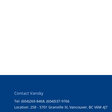
Contact Vansky
Tel: (604)269-8468
, (604)537-9766
Location: 258 - 5701 Granville St, Vancouver, BC V6M 4J7