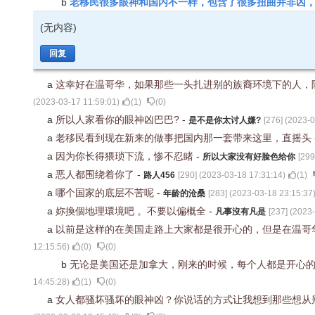
老移民很多眼神和国内不一样，包含了很多扭曲并非凶
b
(无内容)
回复
a
这幸好在温哥华，如果那些一头扎进别的族裔环境下的人，
(
2023-03-17 11:59:01
)
(
1
)
(
0
)
a
所以人家看你的眼神凶巴巴?
-
是不是你太讨人嫌?
[
276
] (
2023-0
a
老移民看到现在新来的做事把国内那一套带来这里，直摇头
a
因为你长得猥琐下流，惨不忍睹
-
所以大家没有好脸色给你
[
299
a
恶人都围绕着你了
-
路人456
[
290
] (
2023-03-18 17:31:14
)
(
1
)
a
哪个国家的底层不苦呢
-
年龄的沧桑
[
283
] (
2023-03-18 23:15:37
a
妳換個地理環境吧 。不要以偏概全
-
凡事沒有凡是
[
237
] (
2023-
a
以前是这样的在美国走路上大家都是很开心的，但是在温哥
12:15:56
)
(
0
)
(
0
)
b
无论是美国还是加拿大，刚来的时候，每个人都是开心
14:45:28
)
(
1
)
(
0
)
a
女人都骚坏骚坏的眼神凶？你说话的方式让我想到那些想从