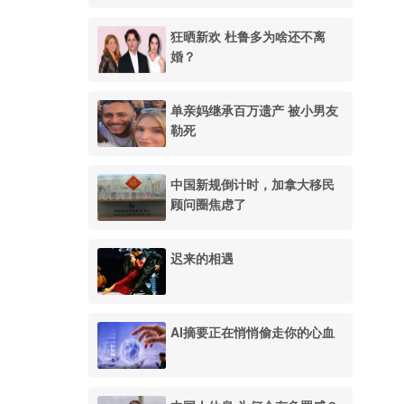
狂晒新欢 杜鲁多为啥还不离
婚？
单亲妈继承百万遗产 被小男友
勒死
中国新规倒计时，加拿大移民
顾问圈焦虑了
迟来的相遇
AI摘要正在悄悄偷走你的心血