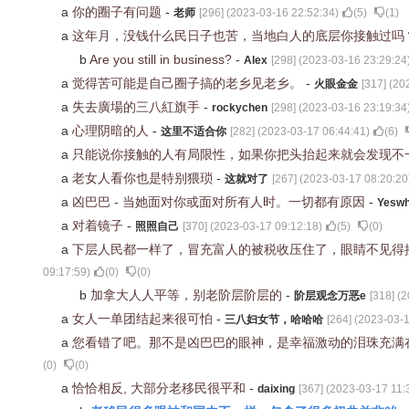
a
你的圈子有问题
-
老师
[
296
] (
2023-03-16 22:52:34
)
(
5
)
(
1
)
a
这年月，没钱什么民日子也苦，当地白人的底层你接触过吗
b
Are you still in business?
-
Alex
[
298
] (
2023-03-16 23:29:24
a
觉得苦可能是自己圈子搞的老乡见老乡。
-
火眼金金
[
317
] (
20
a
失去廣場的三八紅旗手
-
rockychen
[
298
] (
2023-03-16 23:19:34
a
心理阴暗的人
-
这里不适合你
[
282
] (
2023-03-17 06:44:41
)
(
6
)
a
只能说你接触的人有局限性，如果你把头抬起来就会发现不
a
老女人看你也是特别猥琐
-
这就对了
[
267
] (
2023-03-17 08:20:20
a
凶巴巴 - 当她面对你或面对所有人时。一切都有原因
-
Yesw
a
对着镜子
-
照照自己
[
370
] (
2023-03-17 09:12:18
)
(
5
)
(
0
)
a
下层人民都一样了，冒充富人的被税收压住了，眼睛不见得
09:17:59
)
(
0
)
(
0
)
b
加拿大人人平等，别老阶层阶层的
-
阶层观念万恶e
[
318
] (
2
a
女人一单团结起来很可怕
-
三八妇女节，哈哈哈
[
264
] (
2023-03-1
a
您看错了吧。那不是凶巴巴的眼神，是幸福激动的泪珠充满
(
0
)
(
0
)
a
恰恰相反, 大部分老移民很平和
-
daixing
[
367
] (
2023-03-17 11: