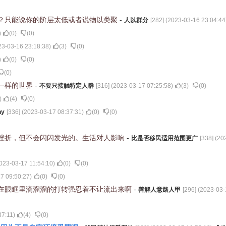
？只能说你的阶层太低或者说物以类聚
-
人以群分
[
282
] (
2023-03-16 23:04:44
)
(
0
)
(
0
)
23-03-16 23:18:38
)
(
3
)
(
0
)
)
(
0
)
(
0
)
(
0
)
一样的世界
-
不要只接触特定人群
[
316
] (
2023-03-17 07:25:58
)
(
3
)
(
0
)
)
(
4
)
(
0
)
hy
[
336
] (
2023-03-17 08:37:31
)
(
0
)
(
0
)
挫折，但不会闪闪发光的。生活对人影响
-
比是否移民适用范围更广
[
338
] (
20
023-03-17 11:54:10
)
(
0
)
(
0
)
7 09:50:27
)
(
0
)
(
0
)
在眼眶里滴溜溜的打转强忍着不让流出来啊
-
善解人意路人甲
[
296
] (
2023-03-
37:11
)
(
4
)
(
0
)