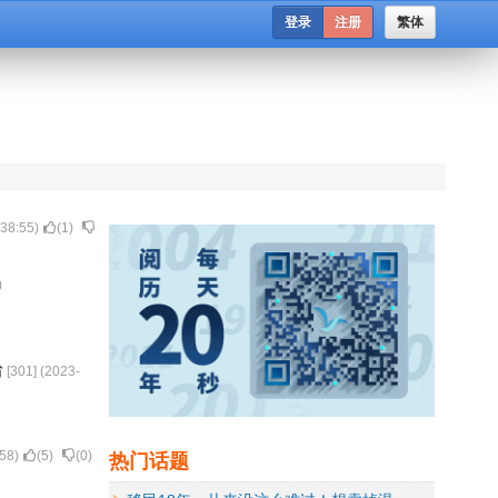
登录
注册
繁体
:38:55
)
(
1
)
)
省
[
301
] (
2023-
热门话题
:58
)
(
5
)
(
0
)