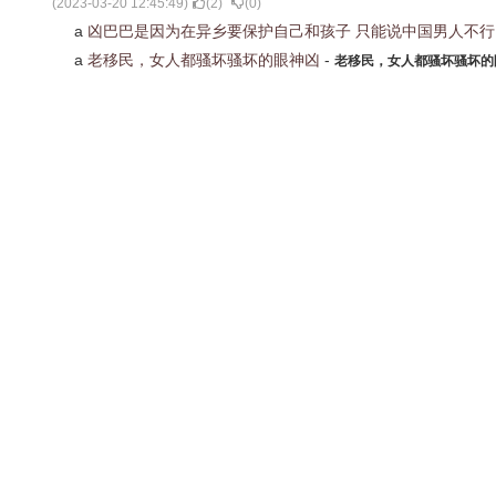
(
2023-03-20 12:45:49
)
(
2
)
(
0
)
a
凶巴巴是因为在异乡要保护自己和孩子 只能说中国男人不
a
老移民，女人都骚坏骚坏的眼神凶
-
老移民，女人都骚坏骚坏的