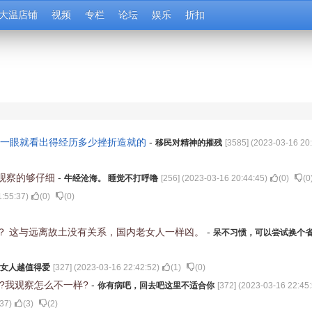
大温店铺
视频
专栏
论坛
娱乐
折扣
，一眼就看出得经历多少挫折造就的
-
移民对精神的摧残
[
3585
] (
2023-03-16 20
观察的够仔细
-
牛经沧海。 睡觉不打呼噜
[
256
] (
2023-03-16 20:44:45
)
(
0
)
(
0
1:55:37
)
(
0
)
(
0
)
？ 这与远离故土没有关系，国内老女人一样凶。
-
呆不习惯，可以尝试换个
女人越值得爱
[
327
] (
2023-03-16 22:42:52
)
(
1
)
(
0
)
?我观察怎么不一样?
-
你有病吧，回去吧这里不适合你
[
372
] (
2023-03-16 22:45
:37
)
(
3
)
(
2
)