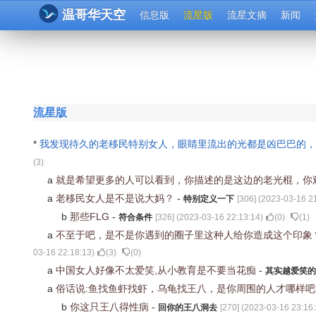
温哥华天空
信息版
流星版
流星文摘
新闻
流星版
*
我发现待久的老移民特别女人，眼睛里流出的光都是凶巴巴的
(
3
)
a
就是希望更多的人可以看到，你描述的是这边的老光棍，你
a
老移民女人是不是说大妈？
-
特别定义一下
[
306
] (
2023-03-16 2
b
那些FLG
-
符合条件
[
326
] (
2023-03-16 22:13:14
)
(
0
)
(
1
)
a
不至于吧，是不是你遇到的圈子里这种人给你造成这个印象
03-16 22:18:13
)
(
3
)
(
0
)
a
中国女人好像不太爱笑,从小教育是不要当花痴
-
其实越爱笑的
a
俗话说:鱼找鱼虾找虾，乌龟找王八，是你周围的人才哪样吧
b
你这只王八得性病
-
回你的王八洞去
[
270
] (
2023-03-16 23:16