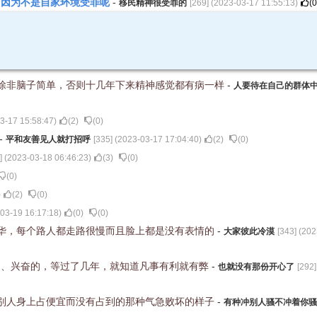
，因为不是自家环境受罪呢
-
移民精神很受罪的
[
269
] (
2023-03-17 11:55:13
)
(
0
除非脑子简单，否则十几年下来精神感觉都有病一样
-
人要待在自己的群体
3-17 15:58:47
)
(
2
)
(
0
)
-
平和友善见人就打招呼
[
335
] (
2023-03-17 17:04:40
)
(
2
)
(
0
)
] (
2023-03-18 06:46:23
)
(
3
)
(
0
)
(
0
)
)
(
2
)
(
0
)
03-19 16:17:18
)
(
0
)
(
0
)
华，每个路人都走路很慢而且脸上都是没有表情的
-
大家彼此冷漠
[
343
] (
202
的、兴奋的，等过了几年，就知道凡事有利就有弊
-
也就没有那份开心了
[
292
]
别人身上占便宜而没有占到的那种气急败坏的样子
-
有种冲别人骚不冲着你骚