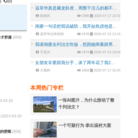
)
(
0
)
温哥华真是藏龙卧虎，周围干活儿的都不...
新移民
1986
2026-07-17 10:32
闺蜜一句话把我说破防，我开始焦虑他是...
温哥华没有闲情
1978
2026-07-23 12:14
中才舒服
[
300
]
我请闺蜜去列治文吃饭，想跟她商量跟男...
不高兴
1974
2026-07-14 10:04
女朋友非要跟我分手，谈了两年花了我2...
大冤种
1969
2026-07-17 16:34
本周热门专栏
一张AI图片，为什么惊动了整
3-03-20
个列治文？
 (
2023-03-20
一个可疑行为 牵出温村大案
的愤慨
[
308
]