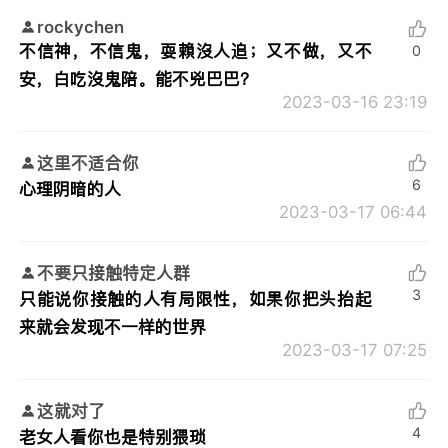
rockychen
不信神，不信鬼，耍賴沒人追；又不做，又不
0
安，白吃沒鬼陪。能不兇巴巴？
2023-03-16 23:19
这里不适合你
6
心理阴暗的人
2023-03-17 06:44
不要只接触特定人群
3
只能说你接触的人有局限性，如果你把头抬起
来就会发现不一样的世界
2023-03-17 07:25
这就对了
4
老女人看你也是特别猥琐