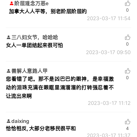
阶层观念万恶e
0
加拿大人人平等，别老阶层阶层的
2023-03-17 11:54
三八妇女节，哈哈哈
0
女人一单团结起来很可怕
2023-03-17 09:50
善解人意路人甲
0
您看错了吧。那不是凶巴巴的眼神，是幸福激
动的泪珠充满在眼眶里滴溜溜的打转强忍着不
让流出来啊
2023-03-17 11:12
daixing
恰恰相反, 大部分老移民很平和
4
2023-03-17 11:37