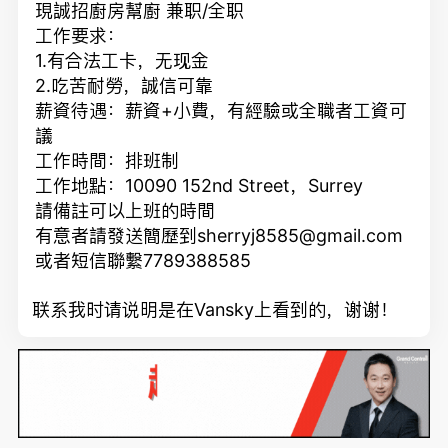
現誠招廚房幫廚 兼职/全职
工作要求：
1.有合法工卡，无现金
2.吃苦耐勞，誠信可靠
薪資待遇：薪資+小費，有經驗或全職者工資可
議
工作時間：排班制
工作地點：10090 152nd Street，Surrey
請備註可以上班的時間
有意者請發送簡歷到sherryj8585@gmail.com
或者短信聯繫
7789388585
联系我时请说明是在Vansky上看到的，谢谢！