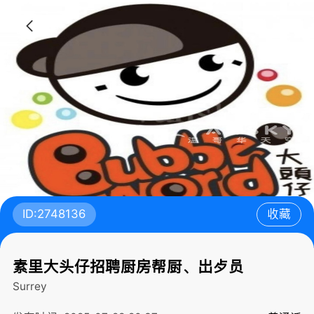
ID:2748136
收藏
素里大头仔招聘厨房帮厨、岀歺员
Surrey