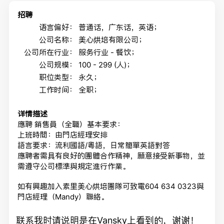
招聘
语言偏好：
普通话，广东话，英语；
公司名称：
美心烘培有限公司；
公司所在行业：
服务行业 - 餐饮；
公司规模：
100 - 299 (人)；
职位类型：
永久；
工作时间：
全职；
详情描述
應聘 銷售員（全職）基本要求：
上班時間：由門店經理安排
語言要求：流利國語/粵語，日常簡單英語對答
應聘者需具有良好的團體合作精神，願意接受新事物，並
需遵守公司標準與規定進行作業。
如有興趣加入素里美心烘培團隊可致電604 634 0323與
門店經理（Mandy）聯絡。
联系我时请说明是在Vansky上看到的，谢谢！