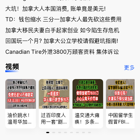
大坑！加拿大人本国消费, 账单竟是美元!
TD：钱包缩水 三分一加拿大人最先砍这些费用
加拿大移民夫妻白手起家创业 如今陷生存危机
回国玩一个月? 加拿大公立学校请假避坑指南!
Canadian Tire外泄3800万顾客资料 集体诉讼
视频
更多
油价跳水！
过百印度人
温交通大瘫
中国留学生
温哥华加油
用一套“剧
痪！多条主
假冒FBI上
省大钱，专
本”，移民
路封死到年
门行骗；泰
家曝还会更
官：太假
底；做顿饭
国高僧丑闻