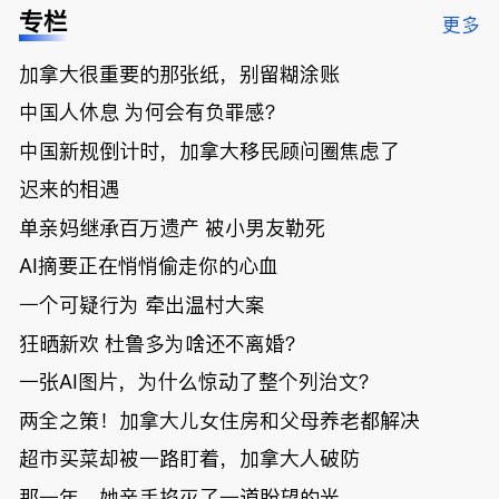
低；免费狂
了；一夜返
被罚1680
曝光；美国
专栏
更多
送50万磅蔬
贫！华人找
刀，公寓惊
夫妻住进殡
菜！大
银行做房贷
现天价罚
仪馆
加拿大很重要的那张纸，别留糊涂账
温“丑陋土
欠款多出$1
单；房市崩
豆日”冲击
9万；突
盘前兆？加
中国人休息 为何会有负罪感？
吉尼斯纪
发！无辜男
国租赁市场
录；惨！留
孩温哥华市
恐迎暴跌危
中国新规倒计时，加拿大移民顾问圈焦虑了
学生换汇被
中心被刺身
机！
迟来的相遇
骗光2万美
亡；
元，还被卷
单亲妈继承百万遗产 被小男友勒死
入跨国刑案
账户遭封！
AI摘要正在悄悄偷走你的心血
一个可疑行为 牵出温村大案
狂晒新欢 杜鲁多为啥还不离婚？
一张AI图片，为什么惊动了整个列治文？
两全之策！加拿大儿女住房和父母养老都解决
超市买菜却被一路盯着，加拿大人破防
那一年，她亲手掐灭了一道盼望的光