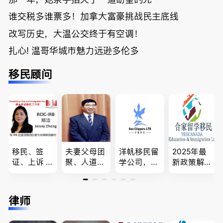
谁交税多谁票多！加拿大富豪挑战民主底线
改写历史，大温公交终于有空调！
扎心! 温哥华城市魅力远逊多伦多
移民顾问
移民、签
夫妻父母团
洋帆移民留
2025年最
证、上诉 --
聚、人道移
学公司，精
新政策解
-”亲自负
民、LMIA
做旅游转学
读，政府持
责、全程跟
和工签 移
签各类签证
牌顾问为您
进”的RCIC-
民难民上诉
留学转学，
免费咨询各
律师
IRB持牌移
疑难问题的
BCPNP，E
类疑难签证
民顾问
解决 各类
E，团聚移
问题，夫妻