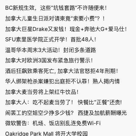
BC新规生效，这些“坑钱套路”不许随便来！
加拿大儿童生日派对请柬竟“索要小费”？！
加拿大巨星Drake又发钱！现金+奔驰大G+爱马仕！
SFU素里医学院正式开学！首批48人！
温哥华本周末3大活动！封闭多条道路
加拿大对欧洲3国发布紧急旅行警示！
酒后狂飙致乘客死亡, 加拿大法官怒拒4年刑期！
华人绑架枪杀案嫌犯出庭拒不认罪！熟人揭内情
加拿大麦当劳将上架红牛饮品！
加拿大人：吃不起麦当劳了！ 快餐比“正餐”还贵!
闹罢工的空姐空少挣多少钱？ 西捷及加航薪酬曝光
微软警告：机场、饭店别乱连免费Wi-Fi
Oakridge Park Mall 将开大学校园