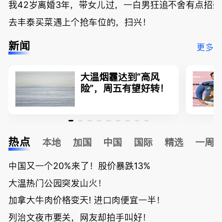
我42岁离婚3年，带女儿过，一白男狂追不舍有点招
去丰泰买菜遇上个抢车位的，扫兴！
新闻
更多
大温烟霾达到“高风
险”，周五有望好转！
热点
本地
加国
中国
国际
精选
一周
中国又一个20%来了！股价暴跌13%
大温热门公园突发山火！
加拿大牛肉价格变天! 进口肉便宜一半！
列治文夜市要关，网友却拍手叫好！