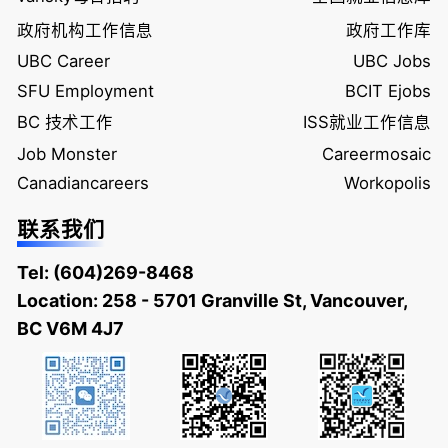
政府机构工作信息
政府工作库
UBC Career
UBC Jobs
SFU Employment
BCIT Ejobs
BC 技术工作
ISS就业工作信息
Job Monster
Careermosaic
Canadiancareers
Workopolis
联系我们
Tel:
(604)269-8468
Location: 258 - 5701 Granville St, Vancouver,
BC V6M 4J7