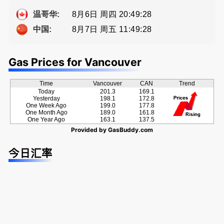
Eddy 您诚
a， 五星好
方位的地产
ng電話 778
恳的朋友
评
服务
-689-5519
8月6日 周四 20:49:29
温哥华:
8月7日 周五 11:49:29
中国:
Gas Prices for Vancouver
Time
Vancouver
CAN
Trend
Today
201.3
169.1
Yesterday
198.1
172.8
One Week Ago
199.0
177.8
One Month Ago
189.0
161.8
One Year Ago
163.1
137.5
Provided by
GasBuddy.com
今日汇率