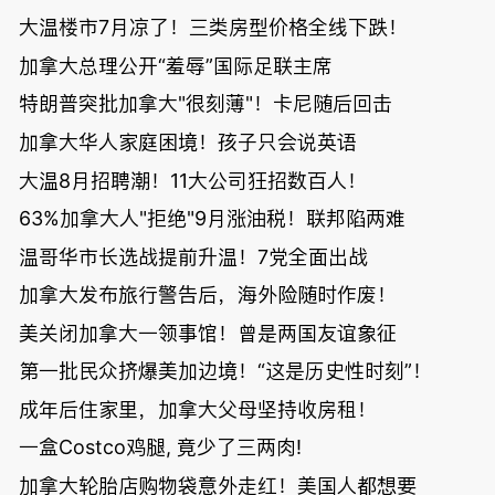
大温楼市7月凉了！三类房型价格全线下跌！
加拿大总理公开“羞辱”国际足联主席
特朗普突批加拿大"很刻薄"！卡尼随后回击
加拿大华人家庭困境！孩子只会说英语
大温8月招聘潮！11大公司狂招数百人！
63%加拿大人"拒绝"9月涨油税！联邦陷两难
温哥华市长选战提前升温！7党全面出战
加拿大发布旅行警告后，海外险随时作废！
美关闭加拿大一领事馆！曾是两国友谊象征
第一批民众挤爆美加边境！“这是历史性时刻”！
成年后住家里，加拿大父母坚持收房租！
一盒Costco鸡腿, 竟少了三两肉!
加拿大轮胎店购物袋意外走红！美国人都想要