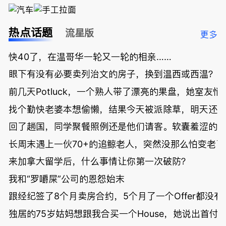
热点话题
流星版
更多
快40了，在温哥华一轮又一轮的相亲……
眼下有没有必要卖列治文的房子，换到温西或西温？
前几天Potluck，一个熟人带了漂亮的果盘，她室友悄
找个勤快老婆本想偷懒，结果今天被派除草，明天还
回了趟国，同学聚餐照例还是他们请客。软囊羞涩的
长周末遇上一伙70+的追鲸老人，突然没那么怕变老了
来加拿大留学后，什么事情让你第一次破防？
我和“罗嚼屎”公司的恩怨始末
跟经纪签了8个月卖房合约，5个月了一个Offer都没
独居的75岁姑妈想跟我合买一个House，她说出首付