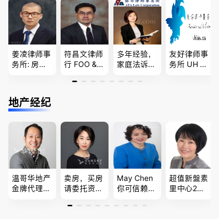
移民签证
民和魁北克
团聚，投资
、翻译和海
PEQ60472
移民以及各
牙认证
08731
类省提名和
技术移民
姜凌律师事
符昌文律师
多年经验，
友好律师事
务所: 房产
行 FOO & C
家庭法诉
务所 UH LA
过户专做急
OMPANY-
讼, 地产过
W，专注U
件。婚姻
家庭法, 离
户, 遗产认
BC地区及
法/公司法/
婚/财产分
证，租务纠
温哥华，公
地产经纪
民事商业诉
配, 子女抚
纷 普通
司商业、收
讼律师
养, 刑事法
话， 粤
购兼并、婚
语，列治文
姻家庭、遗
陈卓律师事
嘱遗产
务所 (ATA L
aw Corpor
ation)
温哥华地产
卖房，买房
May Chen
超值新盤素
金牌代理经
请委托资深
你可信赖的
里中心2房1
纪人(买，
地产经纪人
山东人，
廳1書房高
卖，建）-
Summer Sh
为你提供全
級公寓，So