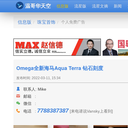
温哥华天空
信息版
流星版
流星文摘
新闻
信息版
珠宝首饰
个人免费广告
/
/
Omega全新海马Aqua Terra 钻石刻度
发布时间: 2022-03-11, 15:34
联系人:
Mike
邮箱 :
微信 :
7788387387
电话 :
[来电请说Vansky上看到]