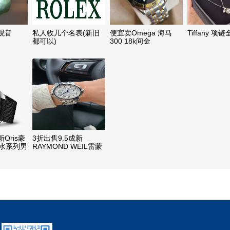
观音
私人收几个名表(新旧
便宜卖Omega 海马
Tiffany 项
都可以)
300 18k间金
Oris豪
3折出售9.5成新
潜水系列男
RAYMOND WEIL雷蒙
威 Maestro经典大师系
列 自动机械腕表
2846-ST-00659