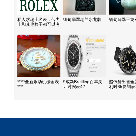
私人求瑞士名表，劳力
缅甸翡翠老兰水龙牌
缅甸翡翠玉龙
士和其他牌子都可以考
虑
*****全新永动机械金表
9成新Breitling百年灵
超低价出售全新
****
计时腕表42
利时65复刻
装机械手表