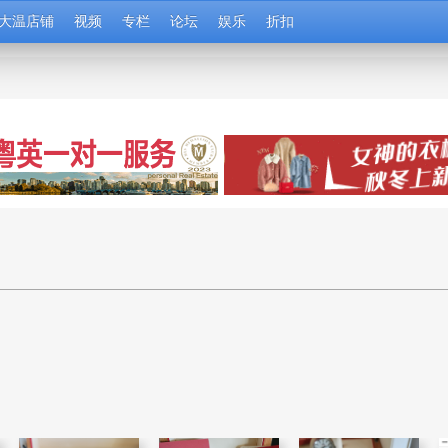
大温店铺
视频
专栏
论坛
娱乐
折扣