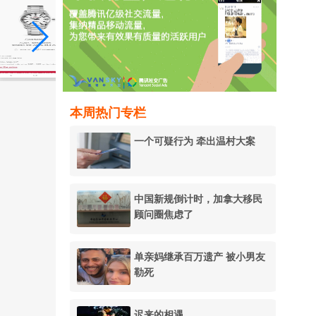
本周热门专栏
一个可疑行为 牵出温村大案
中国新规倒计时，加拿大移民
顾问圈焦虑了
单亲妈继承百万遗产 被小男友
勒死
迟来的相遇